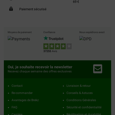
69 €
Paiement sécurisé
Moyens de paiement
Confiance
Nous expédions avect
37255
Avis
Oui, je souhaite recevoir la newsletter
Recevez chaque semaine des offres exclusives
Contact
Livraison & retour
Re-commander
Conseils & Astuces
Avantages de Brekz
Conditions Générales
FAQ
Sécurité et confidentialité
Carrière
Réutilisation et durabilité