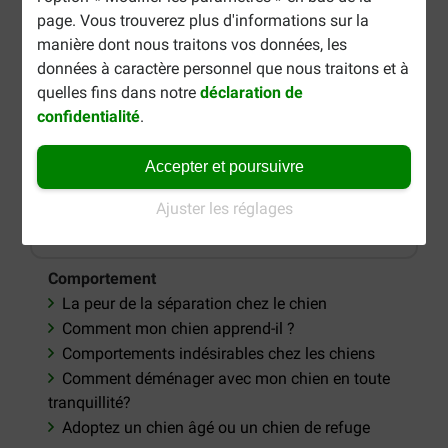
Pourquoi mon chien vomit-il?
page. Vous trouverez plus d'informations sur la
Pourquoi dois-je vermifuger mon chien ?
manière dont nous traitons vos données, les
Articulations sensibles chez les chiens
données à caractère personnel que nous traitons et à
quelles fins dans notre
déclaration de
confidentialité
.
Accepter et poursuivre
Ajuster les réglages
Comportement
La peur de la séparation chez le chien
Comment mon chien apprend-il ?
Comportements indésirables chez les chiens
Comment déménager avec mon chien en toute
tranquillité?
Adoptez un chien âgé ou un chien de refuge