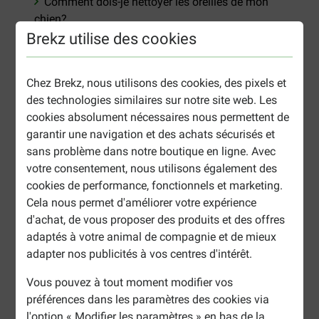
Comment dois-je nettoyer les oreilles de mon
chien?
Brekz utilise des cookies
Comment prendre soin des dents de mon chien?
Que dois-je savoir pour le soin du pelage de mon
chien?
Chez Brekz, nous utilisons des cookies, des pixels et
Les selles de mon chien sont-elles saines?
des technologies similaires sur notre site web. Les
cookies absolument nécessaires nous permettent de
garantir une navigation et des achats sécurisés et
sans problème dans notre boutique en ligne. Avec
votre consentement, nous utilisons également des
cookies de performance, fonctionnels et marketing.
Cela nous permet d'améliorer votre expérience
d'achat, de vous proposer des produits et des offres
adaptés à votre animal de compagnie et de mieux
Maladies
adapter nos publicités à vos centres d'intérêt.
Reconnaître la douleur chez les chiens
Vous pouvez à tout moment modifier vos
Problèmes de santé courants chez les chiens et
préférences dans les paramètres des cookies via
les chats
l'option « Modifier les paramètres » en bas de la