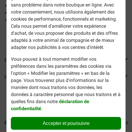
sans problème dans notre boutique en ligne. Avec
Soutient les os et les articulations
votre consentement, nous utilisons également des
Contribue à la tonicité musculaire
cookies de performance, fonctionnels et marketing.
Stimule l'appétit
Cela nous permet d'améliorer votre expérience
d'achat, de vous proposer des produits et des offres
adaptés à votre animal de compagnie et de mieux
adapter nos publicités à vos centres d'intérêt.
Vous pouvez à tout moment modifier vos
En savoir plus
préférences dans les paramètres des cookies via
l'option « Modifier les paramètres » en bas de la
Reviews
page. Vous trouverez plus d'informations sur la
manière dont nous traitons vos données, les
données à caractère personnel que nous traitons et à
quelles fins dans notre
déclaration de
confidentialité
.
Royal Canin Adult Chihuahua...
Royal Canin Adult Yorkshire.
Accepter et poursuivre