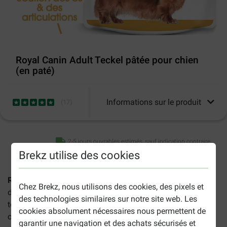
Royal Canin Adult Teckel pâtée pour chien
(en paté)
Informations sur le produit
(
17
)
2-5 jours ouvrables estimés, sauf indication contraire.
Brekz utilise des cookies
Royal Canin Adult Teckel pâtée pour chien
est une
Chez Brekz, nous utilisons des cookies, des pixels et
délicieuse nourriture spécifiquement élaborée pour les
des technologies similaires sur notre site web. Les
teckels adultes dès 10 mois. Une boîte économique
cookies absolument nécessaires nous permettent de
contient 12 sachets fraicheur de 85 grammes.
garantir une navigation et des achats sécurisés et