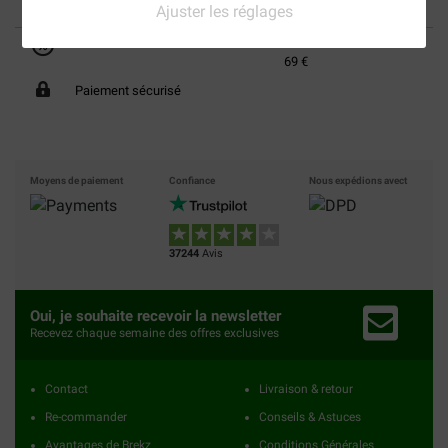
Ajuster les réglages
40% moins cher
Frais de port offerts dès
69 €
Paiement sécurisé
Moyens de paiement
Confiance
Nous expédions avect
37244
Avis
Oui, je souhaite recevoir la newsletter
Recevez chaque semaine des offres exclusives
Contact
Livraison & retour
Re-commander
Conseils & Astuces
Avantages de Brekz
Conditions Générales