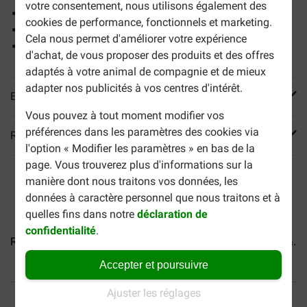
votre consentement, nous utilisons également des
Favorise un vieillissement en bonne santé
cookies de performance, fonctionnels et marketing.
Soutient les os et les articulations
Cela nous permet d'améliorer votre expérience
Facile à digérer grâce à des protéines de haute qualité
d'achat, de vous proposer des produits et des offres
adaptés à votre animal de compagnie et de mieux
adapter nos publicités à vos centres d'intérêt.
En savoir plus
Vous pouvez à tout moment modifier vos
préférences dans les paramètres des cookies via
Reviews
l'option « Modifier les paramètres » en bas de la
page. Vous trouverez plus d'informations sur la
manière dont nous traitons vos données, les
données à caractère personnel que nous traitons et à
quelles fins dans notre
déclaration de
confidentialité
.
Royal Canin Adult Teckel...
Royal Canin Adult Chihuahua...
Accepter et poursuivre
40% moins cher
Frais de port offerts dès
Ajuster les réglages
69 €