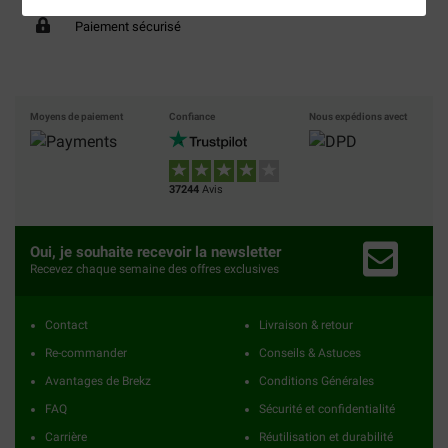
Paiement sécurisé
Moyens de paiement
Confiance
Nous expédions avect
37244
Avis
Oui, je souhaite recevoir la newsletter
Recevez chaque semaine des offres exclusives
Contact
Livraison & retour
Re-commander
Conseils & Astuces
Avantages de Brekz
Conditions Générales
FAQ
Sécurité et confidentialité
Carrière
Réutilisation et durabilité