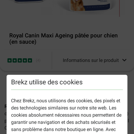
Royal Canin Maxi Ageing pâtée pour chien
(en sauce)
Informations sur le produit
(
4
)
Brekz utilise des cookies
2-5 jours ouvrables estimés, sauf indication contraire.
Chez Brekz, nous utilisons des cookies, des pixels et
Royal Canin Maxi Ageing pâtée pour chien (en sauce)
des technologies similaires sur notre site web. Les
convient aux chiens âgés de grande race (à partir de 5 ans)
cookies absolument nécessaires nous permettent de
pesant entre 26 et 44 kg. Caractéristiques de la pâtée Royal
garantir une navigation et des achats sécurisés et
Canin Maxi Ageing :
sans problème dans notre boutique en ligne. Avec