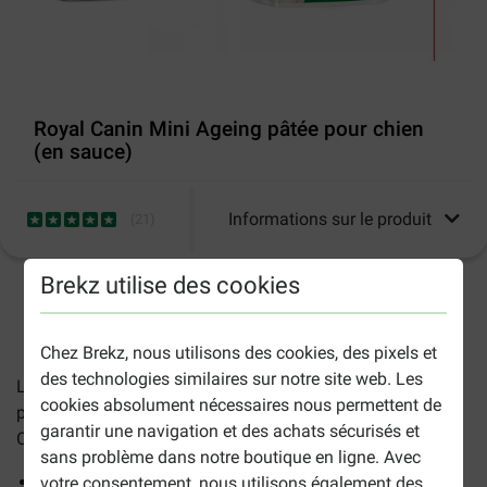
Royal Canin Mini Ageing pâtée pour chien
(en sauce)
Informations sur le produit
(
21
)
Brekz utilise des cookies
2-5 jours ouvrables estimés, sauf indication contraire.
Chez Brekz, nous utilisons des cookies, des pixels et
des technologies similaires sur notre site web. Les
Les sachets
Royal Canin Mini Ageing
pour chiens âgés de
cookies absolument nécessaires nous permettent de
plus de 8 ans de petites races. La nourriture humide Royal
garantir une navigation et des achats sécurisés et
Canin Mini Ageing 12+ fournit :
sans problème dans notre boutique en ligne. Avec
Soutient la fonction rénale
votre consentement, nous utilisons également des