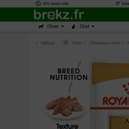
40% moins cher
Déla
Chien
Chat
retour
Chien
>
Pâtée pour chien
>
R