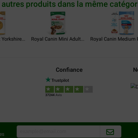
Translate to English
 autres produits dans la même catégori
Caroline Schreyen
30-04-2026
Yorkshire...
Royal Canin Mini Adult...
Royal Canin Medium P
ze zit momenteel veel in het
Al jaren tevreden.
maar ze doet het op de royal
Translate to English
aangekomen
Confiance
N
37244
Avis
es