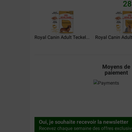
28
wärmstens empfohlen
Translate to English
Greta Hesseling
07-05-2026
Royal Canin Adult Teckel...
Royal Canin Adult 
Ten eerste: ze vindt het erg lekker, Ten tweede: 
haar, ze kwam met slechte vacht en weinig haar 
canin paté erg goed. Bijna te goed want ze is 
Moyens de
Translate to English
paiement
Oui, je souhaite recevoir la newsletter
Recevez chaque semaine des offres exclusiv