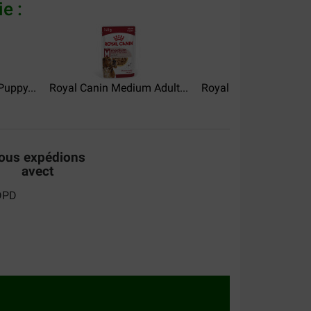
e :
uppy...
Royal Canin Medium Adult...
Royal Canin Medium A
ous expédions
avect