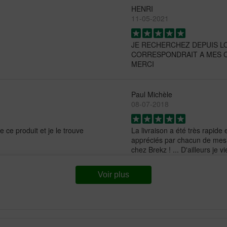
HENRI
11-05-2021
JE RECHERCHEZ DEPUIS L
CORRESPONDRAIT A MES CH
MERCI
Paul Michèle
08-07-2018
ce produit et je le trouve
La livraison a été très rapid
appréciés par chacun de mes c
chez Brekz ! ... D'ailleurs j
Voir plus
Mario
07-05-2026
nahe gierig auf. Es riecht
Goed verpakte en geleverde b
r Tierarzt hat es uns