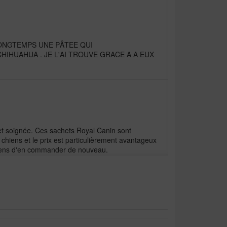
ONGTEMPS UNE PÂTEE QUI
IHUAHUA . JE L'AI TROUVE GRACE A A EUX
e et soignée. Ces sachets Royal Canin sont
hiens et le prix est particulièrement avantageux
e viens d'en commander de nouveau.
estelling.