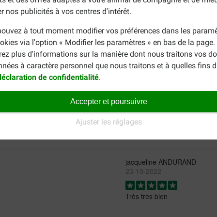
½ sachet + 54 g de croquettes
r nos publicités à vos centres d'intérêt.
ouvez à tout moment modifier vos préférences dans les paramè
ifférent ?
okies via l'option « Modifier les paramètres » en bas de la page
rez plus d'informations sur la manière dont nous traitons vos d
aute qualité pour votre Chihuahua ? Alors jetez un œil aux croq
nnées à caractère personnel que nous traitons et à quelles fins 
tes
Royal Canin Puppy Chihuahua
spécifiquement adaptées aux
déclaration de confidentialité
.
Accepter et poursuivre
Ajuster les réglages
jacqueline ANDURAND
23-10-2022
Très très bien