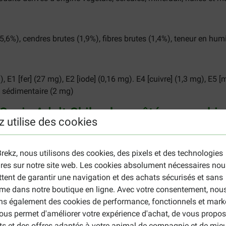
5,6%), cendres brutes (1,9%), fibres brutes (1,4%), teneur en hum
), E1 [fer] (27 mg), E2 [iode] (0,16 mg). E4 [cuivre] (1,3 mg), E5 
ne sédimentaire (2 mg)
 Canin Adult Chihuahua pâtée pour chi
z utilise des cookies
rammes. Pour un équilibre nutritionnel optimal, il est recommandé
Assurez-vous que votre chien dispose toujours de suffisamment 
rekz, nous utilisons des cookies, des pixels et des technologies
n Adult Chihuahua pâtée pour chien est indiquée sur l'emballage.
ires sur notre site web. Les cookies absolument nécessaires nou
tent de garantir une navigation et des achats sécurisés et sans
me dans notre boutique en ligne. Avec votre consentement, nou
ement des sachets fraicheur)
Ration quotidienne (sachets + cro
ons également des cookies de performance, fonctionnels et mark
½ sachet + 17 g de croquettes
ous permet d'améliorer votre expérience d'achat, de vous propos
½ sachet + 37 g de croquettes
ts et des offres adaptés à votre animal de compagnie et de mie