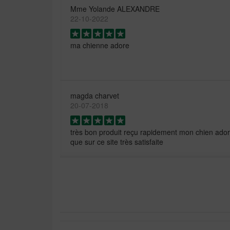
Mme Yolande ALEXANDRE
22-10-2022
ma chienne adore
magda charvet
20-07-2018
très bon produit reçu rapidement mon chien adore 
que sur ce site très satisfaite
Vollmann Walter
30-07-2026
Unser Chihuahua liebt das Futter , er frisst es bei
auch gut und es ist leicht zum portionieren . Unse