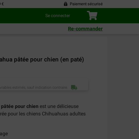
9 €
Paiement sécurisé
Se connecter
Re-commander
ahua pâtée pour chien (en paté)
vrables estimés, sauf indication contraire.
 pâtée pour chien
est une délicieuse
orée pour les chiens Chihuahuas adultes
lage