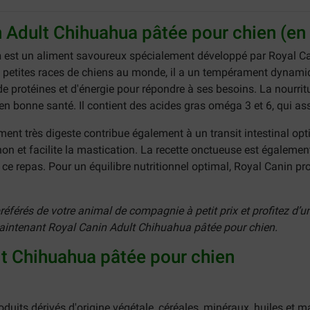
n Adult Chihuahua pâtée pour chien (en
n
est un aliment savoureux spécialement développé par Royal Ca
s petites races de chiens au monde, il a un tempérament dynamiq
 protéines et d'énergie pour répondre à ses besoins. La nourritu
n bonne santé. Il contient des acides gras oméga 3 et 6, qui ass
iment très digeste contribue également à un transit intestinal op
n et facilite la mastication. La recette onctueuse est égalemen
 ce repas. Pour un équilibre nutritionnel optimal, Royal Canin 
férés de votre animal de compagnie à petit prix et profitez d’un
maintenant Royal Canin Adult Chihuahua pâtée pour chien.
lt Chihuahua pâtée pour chien
oduits dérivés d'origine végétale, céréales, minéraux, huiles et m