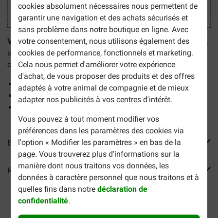
cookies absolument nécessaires nous permettent de
garantir une navigation et des achats sécurisés et
sans problème dans notre boutique en ligne. Avec
Virbac C.E.T. Kit de Soins Dentaires pour chien et chat
est
votre consentement, nous utilisons également des
un ensemble complet de soins dentaire qui convient aux
cookies de performance, fonctionnels et marketing.
chiens ainsi qu'aux chats. Les avantages:
Cela nous permet d'améliorer votre expérience
d'achat, de vous proposer des produits et des offres
Avec 1 brosse à doigt pour la phase d'apprentissage
adaptés à votre animal de compagnie et de mieux
Dentifrice spécial saveur poulet
adapter nos publicités à vos centres d'intérêt.
Contient 1 brosse à dents double face
Vous pouvez à tout moment modifier vos
préférences dans les paramètres des cookies via
l'option « Modifier les paramètres » en bas de la
En savoir plus
page. Vous trouverez plus d'informations sur la
manière dont nous traitons vos données, les
Reviews
données à caractère personnel que nous traitons et à
quelles fins dans notre
déclaration de
confidentialité
.