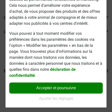
Cela nous permet d'améliorer votre expérience
d'achat, de vous proposer des produits et des offres
adaptés à votre animal de compagnie et de mieux
En savoir plus
adapter nos publicités à vos centres d'intérêt.
Reviews
Vous pouvez à tout moment modifier vos
préférences dans les paramètres des cookies via
l'option « Modifier les paramètres » en bas de la
page. Vous trouverez plus d'informations sur la
manière dont nous traitons vos données, les
données à caractère personnel que nous traitons et à
quelles fins dans notre
déclaration de
Brekz Snacks - Saucisse...
Brekz Snacks - Spaghetti...
Bre
confidentialité
.
Accepter et poursuivre
40% moins cher
Frais de port offerts dès
69 €
Ajuster les réglages
Paiement sécurisé