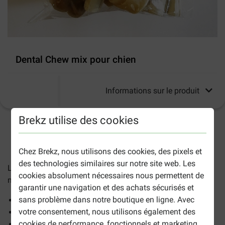
Dental Chew mix pour chien
Informations sur le produit
Brekz utilise des cookies
2-5 jours ouvrables estimés, sauf indication contraire.
Chez Brekz, nous utilisons des cookies, des pixels et
des technologies similaires sur notre site web. Les
Le
Dental Chew mix pour chien
est idéal pour les petits,
cookies absolument nécessaires nous permettent de
moyens et grands chiens.
garantir une navigation et des achats sécurisés et
sans problème dans notre boutique en ligne. Avec
Différentes formes
votre consentement, nous utilisons également des
15 os à mâcher (9 pour les gros chiens).
cookies de performance, fonctionnels et marketing.
Délicieux mélange avec différents produits à mâcher.