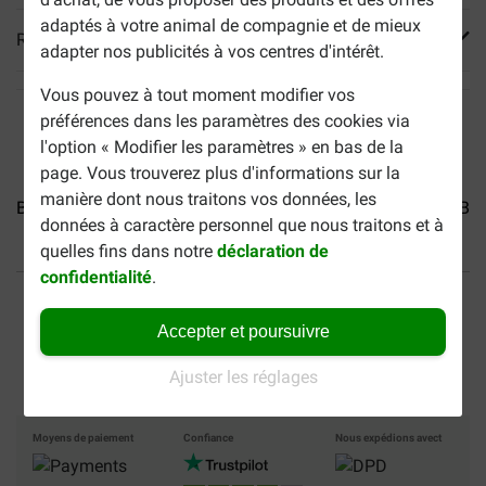
adaptés à votre animal de compagnie et de mieux
Reviews
adapter nos publicités à vos centres d'intérêt.
Vous pouvez à tout moment modifier vos
préférences dans les paramètres des cookies via
l'option « Modifier les paramètres » en bas de la
page. Vous trouverez plus d'informations sur la
manière dont nous traitons vos données, les
Brekz Snacks - Saucisse...
Brekz Snacks - Spaghetti...
Bre
données à caractère personnel que nous traitons et à
quelles fins dans notre
déclaration de
confidentialité
.
40% moins cher
Frais de port offerts dès
69 €
Accepter et poursuivre
Paiement sécurisé
Ajuster les réglages
Moyens de paiement
Confiance
Nous expédions avect