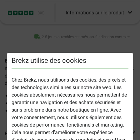
Informations sur le produit
(
48
)
2-5 jours ouvrables estimés, sauf indication contraire.
Brekz utilise des cookies
Brekz Snacks - Pattes de poulet pour chien
est un snack
naturel pour les chiens. Cette friandise convient aux chiens
de toutes les races. Vous pouvez choisir entre des paquets
Chez Brekz, nous utilisons des cookies, des pixels et
de 10 pièces ou des paquets de 500 grammes.
des technologies similaires sur notre site web. Les
cookies absolument nécessaires nous permettent de
100% naturel
garantir une navigation et des achats sécurisés et
Sans arômes ni colorants ajoutés
sans problème dans notre boutique en ligne. Avec
Le plaisir de mâcher avec un bon goût
votre consentement, nous utilisons également des
cookies de performance, fonctionnels et marketing.
Cela nous permet d'améliorer votre expérience
En savoir plus
d'achat, de vous proposer des produits et des offres