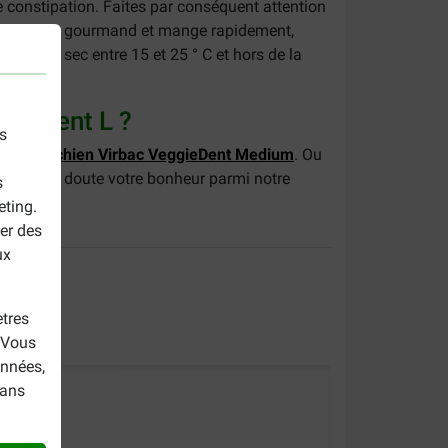
e constipation. Faites par conséquent attention
e chien est gourmand et mange rapidement,
endroit sec entre 15 et 25 ° C et hors de la
ggieDent L ?
s
res pour chien Virbac VeggieDent Medium
. Ou
ans aucun doute votre bonheur parmi notre
s
eting.
er des
ux
tres
. Vous
onnées,
dans