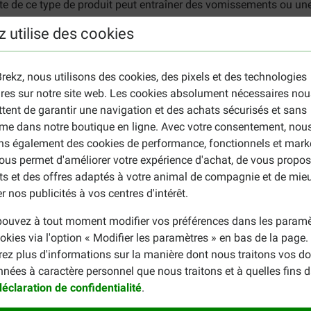
nte de ce type de produit peut entraîner des vomissements ou un
 et ne lui donnez pas une lamelle à mâcher trop petite. Si votr
z utilise des cookies
ire peu de temps après son repas. Conservez VeggieDent dans un 
t indiquée sur l'emballage.
rekz, nous utilisons des cookies, des pixels et des technologies
in que les lamelles dentaires Virbac Ve
ires sur notre site web. Les cookies absolument nécessaires nou
kg) ? Nous vous proposons alors d'utiliser les
friandises dentai
tent de garantir une navigation et des achats sécurisés et sans
de soin bucco-dentaire pour votre chien ? Vous trouverez alors s
me dans notre boutique en ligne. Avec votre consentement, nou
-dentaire
.
ons également des cookies de performance, fonctionnels et mark
ous permet d'améliorer votre expérience d'achat, de vous propos
ts et des offres adaptés à votre animal de compagnie et de mie
r nos publicités à vos centres d'intérêt.
ouvez à tout moment modifier vos préférences dans les paramè
okies via l'option « Modifier les paramètres » en bas de la page
rez plus d'informations sur la manière dont nous traitons vos d
nnées à caractère personnel que nous traitons et à quelles fins 
Annette van Steensel
24-09-2024
déclaration de confidentialité
.