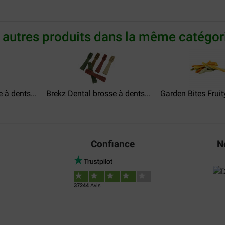
Kesteleyn Rudy
27-02-2024
 autres produits dans la même catégori
 en ze vind ze heerlijk,
Duidelijk vindt de hond het g
Translate to English
 à dents...
Brekz Dental brosse à dents...
Brück
Garden Bites Fruity
14-11-2022
Rapport qualité prix:
Gut geeignet für meinen niere
gerne, sind auch gut geeigne
Confiance
N
Translate to English
37244
Avis