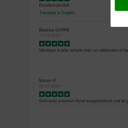
Excellent produit
Translate to English
Béatrice GORRE
14-12-2023
Identique à celui acheté chez un vétérinaire et 
Marion R.
09-05-2026
Schmeckt unserem Hund ausgezeichnet und ist 
Translate to English