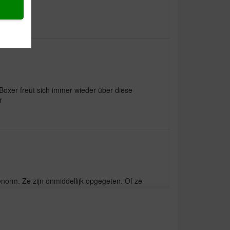
Boxer freut sich immer wieder über diese
r
enorm. Ze zijn onmiddellijk opgegeten. Of ze