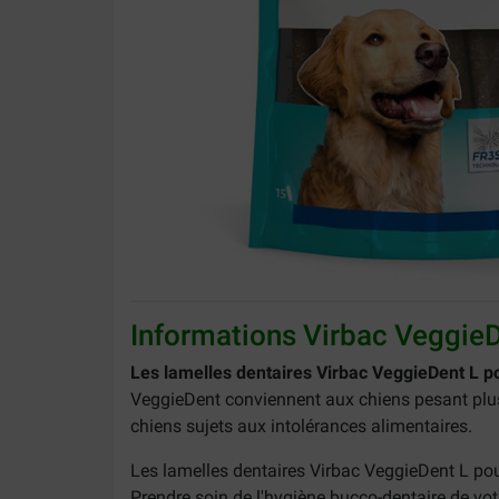
Informations Virbac VeggieD
Les lamelles dentaires Virbac VeggieDent L p
VeggieDent conviennent aux chiens pesant plus 
chiens sujets aux intolérances alimentaires.
Les lamelles dentaires Virbac VeggieDent L pour
Prendre soin de l'hygiène bucco-dentaire de vot