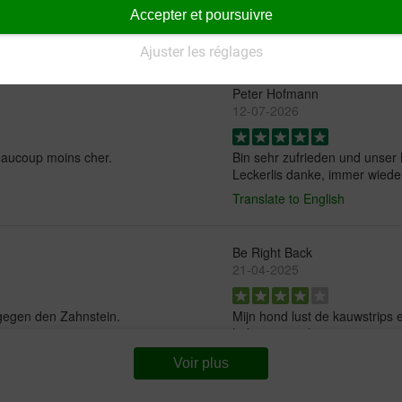
Moins cher et bon!
Accepter et poursuivre
Ajuster les réglages
Peter Hofmann
12-07-2026
beaucoup moins cher.
Bin sehr zufrieden und unser 
Leckerlis danke, immer wiede
Translate to English
Be Right Back
21-04-2025
gegen den Zahnstein.
Mijn hond lust de kauwstrips 
helpen weet ik nog niet.
Translate to English
Voir plus