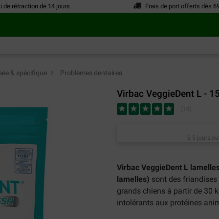
i de rétraction de 14 jours
Frais de port offerts dès 6
sée & spécifique
>
Problèmes dentaires
Virbac VeggieDent L - 1
(
14
)
2-5 jours ou
Virbac VeggieDent L lamelles
lamelles)
sont des friandises 
grands chiens à partir de 30 
intolérants aux protéines ani