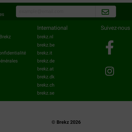
es
International
Suivez-nous
Brekz
brekz.nl
brekz.be
onfidentialité
brekz.it
énérales
brekz.de
brekz.at
brekz.dk
brekz.ch
brekz.se
© Brekz 2026