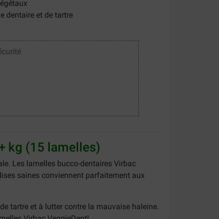
végétaux
e dentaire et de tartre
écurité
+ kg (15 lamelles)
ale. Les lamelles bucco-dentaires Virbac
ndises saines conviennent parfaitement aux
e tartre et à lutter contre la mauvaise haleine.
lamelles Virbac VeggieDent!