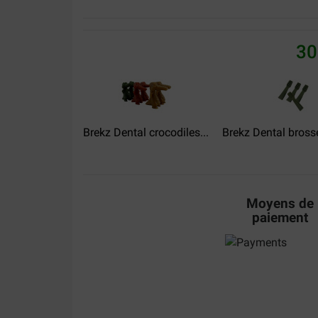
Lies L.
29-04-2024
30
Mijn hond wil geen andere botten,deze geprobeerd
goed voor haar kiezen en tanden!
Translate to English
Brekz Dental crocodiles...
Marinus van Asten
Brekz Dental brosse
31-10-2023
Livraison:
Qualité:
Moyens de
De prijs is goed
paiement
Translate to English