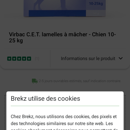
Virbac C.E.T. lamelles à mâcher - Chien 10-
25 kg
Informations sur le produit
(
1
)
2-5 jours ouvrables estimés, sauf indication contraire.
Brekz utilise des cookies
Acheter en toute sécurité
Chez Brekz, nous utilisons des cookies, des pixels et
des technologies similaires sur notre site web. Les