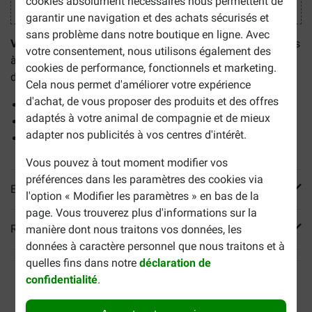
cookies absolument nécessaires nous permettent de
garantir une navigation et des achats sécurisés et
sans problème dans notre boutique en ligne. Avec
Virbac C.E.T. bandes à mâcher chien 10-25 kg
ses bandes
votre consentement, nous utilisons également des
à mâcher qui ont un effet nettoyant et aident à garder les
cookies de performance, fonctionnels et marketing.
dents en bonne santé. Les avantages :
Cela nous permet d'améliorer votre expérience
d'achat, de vous proposer des produits et des offres
Effet nettoyant par mastication
adaptés à votre animal de compagnie et de mieux
Inhibe la croissance bactérienne de la plaque dentaire
adapter nos publicités à vos centres d'intérêt.
Convient aux chiens de 10 à 25 kg
Vous pouvez à tout moment modifier vos
préférences dans les paramètres des cookies via
En savoir plus
l'option « Modifier les paramètres » en bas de la
page. Vous trouverez plus d'informations sur la
Reviews
manière dont nous traitons vos données, les
données à caractère personnel que nous traitons et à
quelles fins dans notre
déclaration de
confidentialité
.