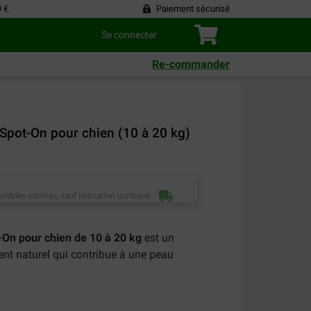
9 €
Paiement sécurisé
Se connecter
Re-commander
Spot-On pour chien (10 à 20 kg)
vrables estimés, sauf indication contraire.
-On pour chien de 10 à 20 kg
est un
ent naturel qui contribue à une peau