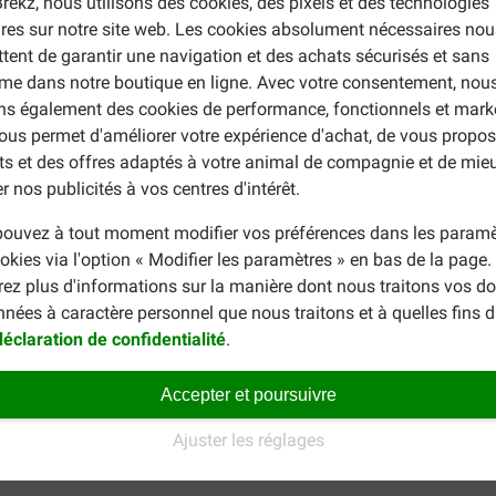
rekz, nous utilisons des cookies, des pixels et des technologies
mpoing de soin à l'Aloe Vera 250ml pour chien
. Retrouvez éga
ires sur notre site web. Les cookies absolument nécessaires nou
tent de garantir une navigation et des achats sécurisés et sans
me dans notre boutique en ligne. Avec votre consentement, nou
ons également des cookies de performance, fonctionnels et mark
ous permet d'améliorer votre expérience d'achat, de vous propos
ts et des offres adaptés à votre animal de compagnie et de mie
r nos publicités à vos centres d'intérêt.
ouvez à tout moment modifier vos préférences dans les paramè
Martina Kalweit
okies via l'option « Modifier les paramètres » en bas de la page
29-03-2023
rez plus d'informations sur la manière dont nous traitons vos d
nnées à caractère personnel que nous traitons et à quelles fins 
ren op diverse honden. Kale
Es ist noch etwas früh zu beur
déclaration de confidentialité
.
het pigment in de vacht
bin. Aber es wird sehr gut v
an te brengen. Zeker dubbel
Translate to English
Accepter et poursuivre
Ajuster les réglages