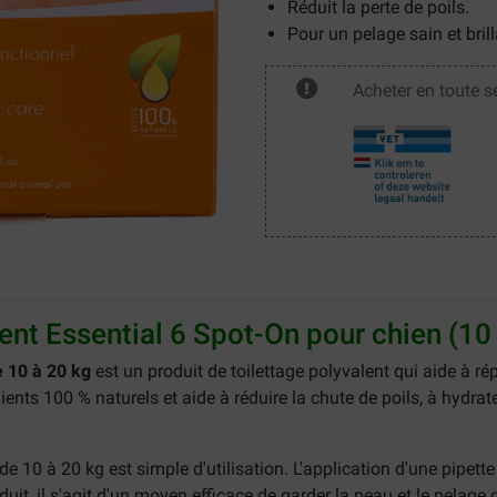
Réduit la perte de poils.
Pour un pelage sain et bril
Acheter en toute s
nt Essential 6 Spot-On pour chien (10
e 10 à 20 kg
est un produit de toilettage polyvalent qui aide à ré
ents 100 % naturels et aide à réduire la chute de poils, à hydrat
de 10 à 20 kg
est simple d'utilisation. L'application d'une pipet
it, il s'agit d'un moyen efficace de garder la peau et le pelage 