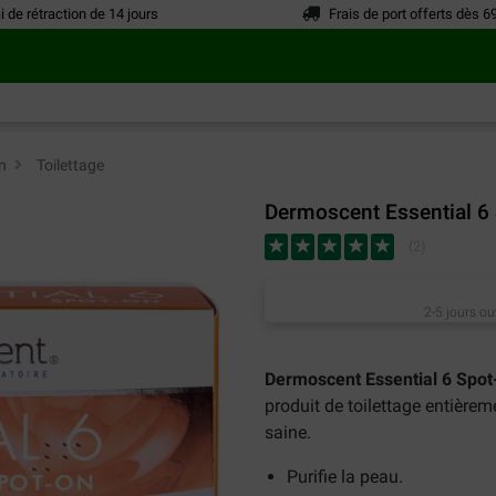
i de rétraction de 14 jours
Frais de port offerts dès 6
n
>
Toilettage
Dermoscent Essential 6 
(
2
)
2-5 jours ou
Dermoscent Essential 6 Spot
produit de toilettage entièrem
saine.
Purifie la peau.