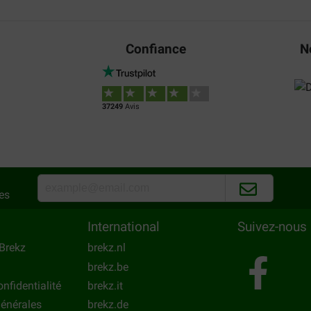
Confiance
N
37249
Avis
es
International
Suivez-nous
Brekz
brekz.nl
brekz.be
onfidentialité
brekz.it
énérales
brekz.de