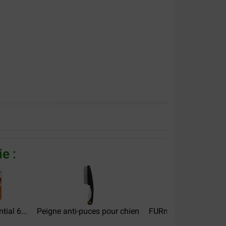
e :
ial 6...
Peigne anti-puces pour chien
FURminator Undercoat