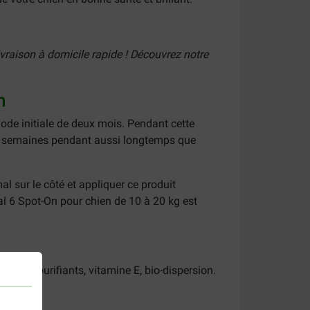
ivraison à domicile rapide ! Découvrez notre
.
en
riode initiale de deux mois. Pendant cette
deux semaines pendant aussi longtemps que
al sur le côté et appliquer ce produit
l 6 Spot-On pour chien de 10 à 20 kg est
ants et purifiants, vitamine E, bio-dispersion.