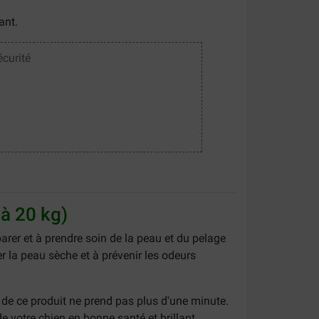
lant.
écurité
 à 20 kg)
parer et à prendre soin de la peau et du pelage
er la peau sèche et à prévenir les odeurs
te de ce produit ne prend pas plus d'une minute.
de votre chien en bonne santé et brillant.