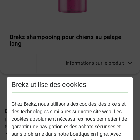
Brekz shampooing pour chiens au pelage
long
Informations sur le produit
Brekz utilise des cookies
2-5 jours ouvrables estimés, sauf indication contraire.
Chez Brekz, nous utilisons des cookies, des pixels et
Brekz shampooing pour chiens au pelage long
rend le
des technologies similaires sur notre site web. Les
pelage plus doux, plus facile à peigner et contribue à
cookies absolument nécessaires nous permettent de
réduire le risque de nœuds.
garantir une navigation et des achats sécurisés et
Shampooing doux
sans problème dans notre boutique en ligne. Avec