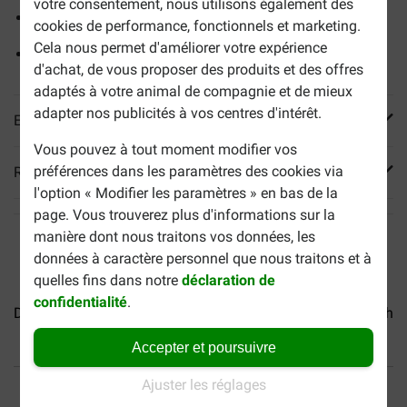
votre consentement, nous utilisons également des
Convient aux chiens à poils longs
cookies de performance, fonctionnels et marketing.
Cela nous permet d'améliorer votre expérience
Aide à réduire les nœuds en assouplissant le poil
d'achat, de vous proposer des produits et des offres
adaptés à votre animal de compagnie et de mieux
adapter nos publicités à vos centres d'intérêt.
En savoir plus
Vous pouvez à tout moment modifier vos
préférences dans les paramètres des cookies via
Reviews
l'option « Modifier les paramètres » en bas de la
page. Vous trouverez plus d'informations sur la
manière dont nous traitons vos données, les
données à caractère personnel que nous traitons et à
quelles fins dans notre
déclaration de
confidentialité
.
Dermoscent Atop 7 spray...
Dermoscent Bio Balm pour chie
Accepter et poursuivre
40% moins cher
Frais de port offerts dès
Ajuster les réglages
69 €