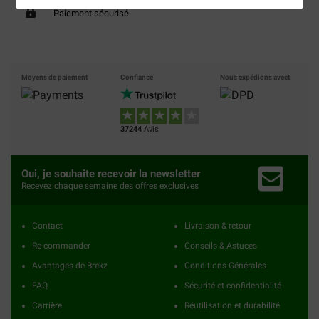
Paiement sécurisé
Moyens de paiement
Confiance
Nous expédions avect
37244
Avis
Oui, je souhaite recevoir la newsletter
Recevez chaque semaine des offres exclusives
Contact
Livraison & retour
Re-commander
Conseils & Astuces
Avantages de Brekz
Conditions Générales
FAQ
Sécurité et confidentialité
Carrière
Réutilisation et durabilité