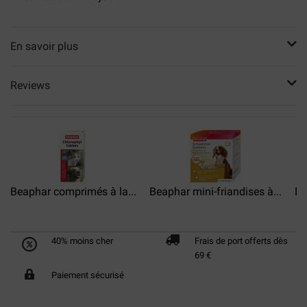
En savoir plus
Reviews
Beaphar comprimés à la...
Beaphar mini-friandises à...
Be
40% moins cher
Frais de port offerts dès
69 €
Paiement sécurisé