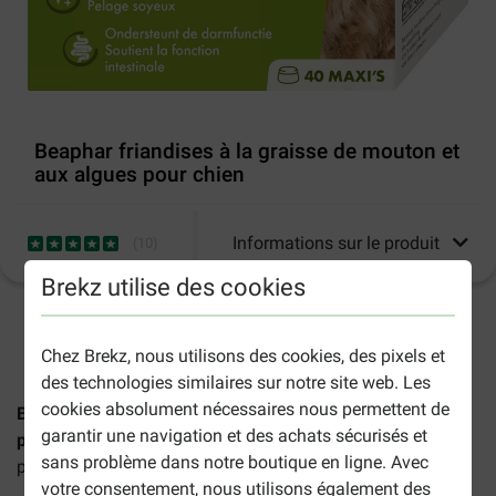
Beaphar friandises à la graisse de mouton et
aux algues pour chien
Informations sur le produit
(
10
)
Brekz utilise des cookies
2-5 jours ouvrables estimés, sauf indication contraire.
Chez Brekz, nous utilisons des cookies, des pixels et
des technologies similaires sur notre site web. Les
cookies absolument nécessaires nous permettent de
Beaphar friandises à la graisse de mouton et aux algues
garantir une navigation et des achats sécurisés et
pour chien
sont des bonbons sains et savoureux. Un
sans problème dans notre boutique en ligne. Avec
paquet contient 40 maxi friandises.
votre consentement, nous utilisons également des