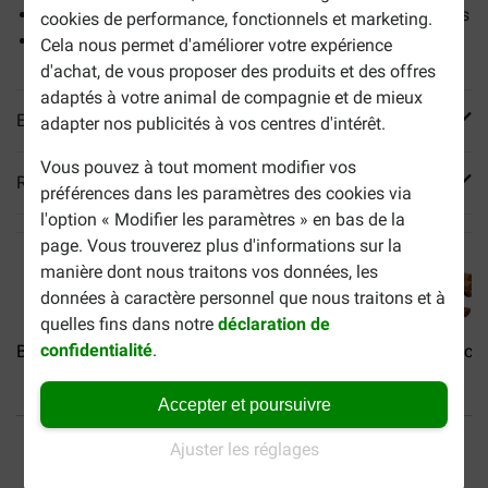
Favorise une fonction intestinale et une digestion saines
cookies de performance, fonctionnels et marketing.
Favorise un pelage brillant
Cela nous permet d'améliorer votre expérience
d'achat, de vous proposer des produits et des offres
adaptés à votre animal de compagnie et de mieux
En savoir plus
adapter nos publicités à vos centres d'intérêt.
Vous pouvez à tout moment modifier vos
Reviews
préférences dans les paramètres des cookies via
l'option « Modifier les paramètres » en bas de la
page. Vous trouverez plus d'informations sur la
manière dont nous traitons vos données, les
données à caractère personnel que nous traitons et à
quelles fins dans notre
déclaration de
confidentialité
.
Brekz Snacks - Pure...
Brekz Snacks - Pure...
Brekz Snacks 
Accepter et poursuivre
40% moins cher
Frais de port offerts dès
Ajuster les réglages
69 €
Paiement sécurisé