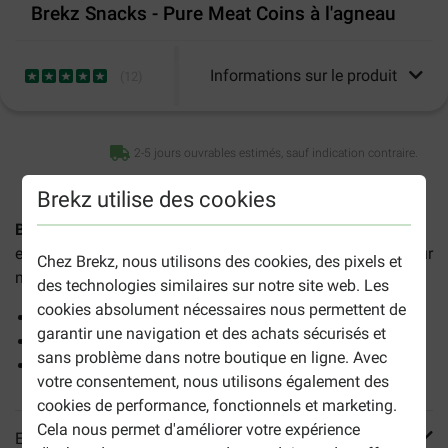
Brekz Snacks - Pure Meat Coins à l'agneau
Informations sur le produit
(
12
)
2-5 jours ouvrables estimés, sauf indication contraire.
Brekz utilise des cookies
Brekz Pure Meat Coins rondelles à l'agneau pour chien
est une friandise saine préparée avec de l'agneau séché pur
Chez Brekz, nous utilisons des cookies, des pixels et
ne contenant aucun additif
artificiel.
des technologies similaires sur notre site web. Les
cookies absolument nécessaires nous permettent de
100% naturel
garantir une navigation et des achats sécurisés et
Pauvre en calories
sans problème dans notre boutique en ligne. Avec
Diamètre d'environ 45 mm
votre consentement, nous utilisons également des
cookies de performance, fonctionnels et marketing.
Cela nous permet d'améliorer votre expérience
En savoir plus