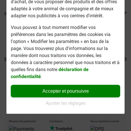
d'achat, de vous proposer des produits et des offres
adaptés à votre animal de compagnie et de mieux
Reviews
adapter nos publicités à vos centres d'intérêt.
Vous pouvez à tout moment modifier vos
préférences dans les paramètres des cookies via
l'option « Modifier les paramètres » en bas de la
page. Vous trouverez plus d'informations sur la
manière dont nous traitons vos données, les
Brekz Snacks - Saucisse...
Brekz Snacks - Spaghetti...
Bre
données à caractère personnel que nous traitons et à
quelles fins dans notre
déclaration de
confidentialité
.
40% moins cher
Frais de port offerts dès
69 €
Accepter et poursuivre
Paiement sécurisé
Ajuster les réglages
Moyens de paiement
Confiance
Nous expédions avect