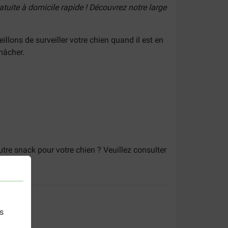
atuite à domicile rapide ! Découvrez notre large
lons de surveiller votre chien quand il est en
mâcher.
tre snack pour votre chien ? Veuillez consulter
s