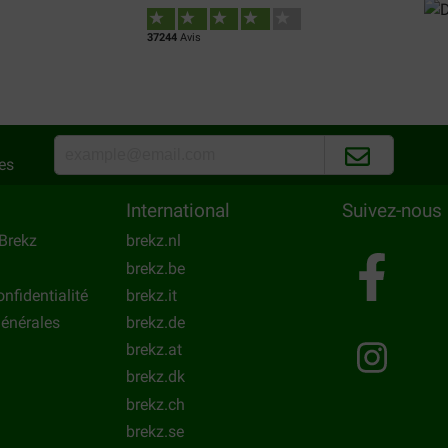
37244
Avis
es
International
Suivez-nous
Brekz
brekz.nl
brekz.be
onfidentialité
brekz.it
énérales
brekz.de
brekz.at
brekz.dk
brekz.ch
brekz.se