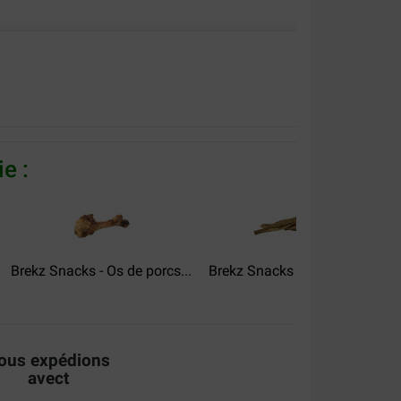
e :
alité:
Rapport qualité prix:
Brekz Snacks - Os de porcs...
Brekz Snacks - Panse...
Brek
ous expédions
avect