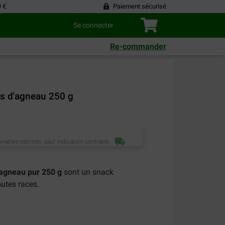
9 €
Paiement sécurisé
Se connecter
Re-commander
ts d'agneau 250 g
vrables estimés, sauf indication contraire.
’agneau pur 250 g
sont un snack
outes races.