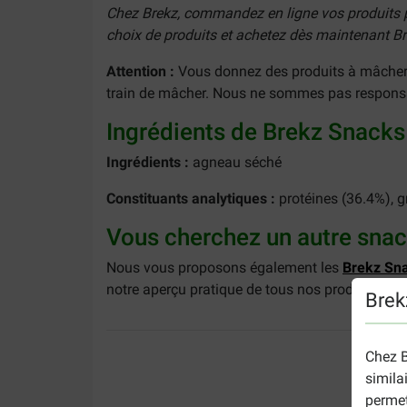
Chez Brekz, commandez en ligne vos produits préf
choix de produits et achetez dès maintenant B
Attention :
Vous donnez des produits à mâcher à 
train de mâcher. Nous ne sommes pas respons
Ingrédients de Brekz Snacks
Ingrédients :
agneau séché
Constituants analytiques :
protéines (36.4%), g
Vous cherchez un autre snac
Nous vous proposons également les
Brekz Sna
notre aperçu pratique de tous nos produits sna
Brek
Chez B
simila
permet