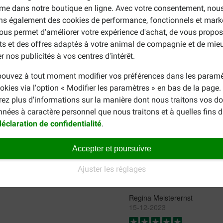
me dans notre boutique en ligne. Avec votre consentement, nou
ons également des cookies de performance, fonctionnels et mark
Jan
ous permet d'améliorer votre expérience d'achat, de vous propos
07-05-2026
ts et des offres adaptés à votre animal de compagnie et de mie
r nos publicités à vos centres d'intérêt.
n ihrem empfindlichen Magen
Hond vindt ze heerlijk, wel ve
ouvez à tout moment modifier vos préférences dans les paramè
Translate to English
okies via l'option « Modifier les paramètres » en bas de la page
rez plus d'informations sur la manière dont nous traitons vos d
nnées à caractère personnel que nous traitons et à quelles fins 
Silhouette Benelux tav katia 
déclaration de confidentialité
.
18-04-2024
Accepter et poursuivre
Mijn hondje is er verzot op! K
Translate to English
Ajuster les réglages
Regina Meisterernst
15-12-2023