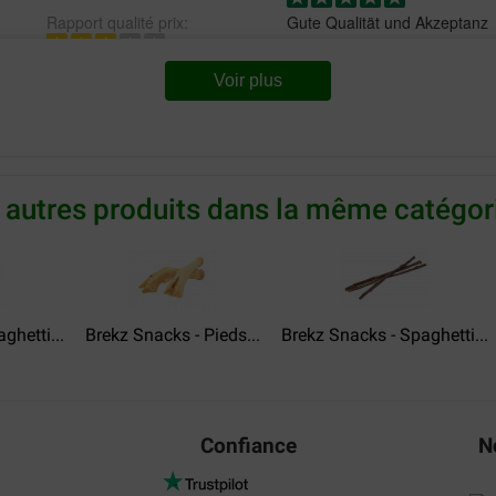
Rapport qualité prix:
Gute Qualität und Akzeptanz
Translate to English
deur. Terwijl we thuis waren
Voir plus
winnaar
20-06-2022
 autres produits dans la même catégori
Rapport qualité prix:
Livraison:
Qu
Honden zijn er gek op
Translate to English
ghetti...
Brekz Snacks - Pieds...
Brekz Snacks - Spaghetti...
Confiance
N