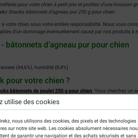
érés pour votre chien à petit prix et profitez d'une livraison gr
rekz Snacks bâtonnets d’agneau pur 250 g pour chien.
votre chien sous votre entière responsabilité. Nous vous conseil
ables d’un dommage éventuellement causé par nos produits à 
 - bâtonnets d’agneau pur pour chien
raisses (44,6%), humidité (8,4%)
k pour votre chien ?
cks bâtonnets de poulet 250 g pour chien
. Vous cherchez un au
ck sur la page
Friandises naturelles à mâcher
.
z utilise des cookies
rekz, nous utilisons des cookies, des pixels et des technologies
ires sur notre site web. Les cookies absolument nécessaires nou
tent de garantir une navigation et des achats sécurisés et sans