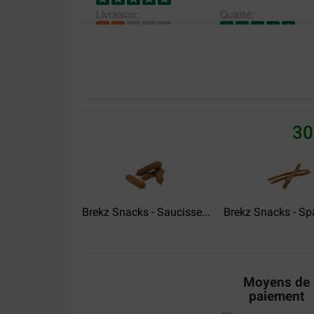
Livraison:
Qualité:
Bezorger DHL zet bestelling in de regen voor de 
Translate to English
Lisette
10-11-2022
30
Livraison:
Qualité:
Snelle bezorging, goede ervaring met Brekz
Translate to English
Brekz Snacks - Saucisse...
Brekz Snacks - Spa
Moyens de
paiement