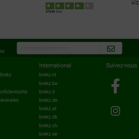
37249
Avis
es
International
Suivez-nous
Brekz
brekz.nl
brekz.be
onfidentialité
brekz.it
énérales
brekz.de
brekz.at
brekz.dk
brekz.ch
brekz.se