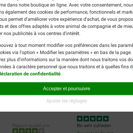
me dans notre boutique en ligne. Avec votre consentement, nou
ons également des cookies de performance, fonctionnels et mark
CHRISTINE C
ous permet d'améliorer votre expérience d'achat, de vous propos
08-05-2026
ts et des offres adaptés à votre animal de compagnie et de mie
r nos publicités à vos centres d'intérêt.
Mes chiens aiment beaucoup 
ouvez à tout moment modifier vos préférences dans les paramè
okies via l'option « Modifier les paramètres » en bas de la page
E.
rez plus d'informations sur la manière dont nous traitons vos d
31-07-2026
nnées à caractère personnel que nous traitons et à quelles fins 
déclaration de confidentialité
.
 longtemps
Hond is er dol op
Translate to English
Accepter et poursuivre
Ajuster les réglages
Silke Trautwein
22-07-2022
Rapport qualité prix:
Bin sehr zufrieden