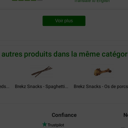
Translate to English
Voir plus
Dominique de Bardonneche B
08-08-2019
oie prijs .
Nul de chez nullissime
 autres produits dans la même catégori
ds...
Brekz Snacks - Spaghetti...
Brekz Snacks - Os de porcs.
eider sehr hart (kein
geschluckt). Wenn sie ein
m kauen anregen, gäbe es 5
Confiance
N