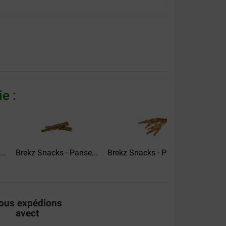
erglund
e :
..
Brekz Snacks - Panse...
Brekz Snacks - Pattes de...
Brek
ous expédions
avect