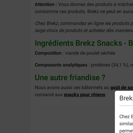
Attention :
Vous donnez des produits à mâcher à 
consomme ces produits. Brekz ne peut en aucun
Chez Brekz, commandez en ligne les produits pré
large choix de produits et achetez dès mainten
Ingrédients Brekz Snacks - 
Composition
: viande de poulet séchée
Composants analytiques
: protéines (34,1 %), 
Une autre friandise ?
Nous avons aussi ces bâtonnets au
goût de s
consacré aux
snacks pour chiens
.
Brek
Chez B
simila
permet