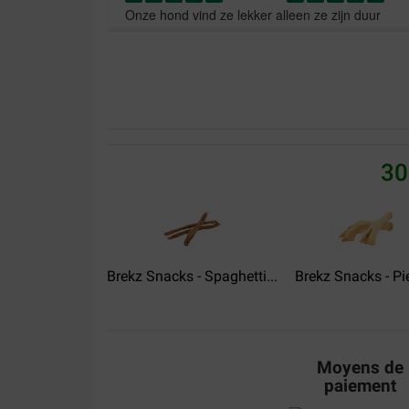
Onze hond vind ze lekker alleen ze zijn duur
Translate to English
Willy
06-11-2020
Onze jack russel is er dol op , snelle levering , mo
30
Translate to English
Katja Giebmanns
27-05-2019
Brekz Snacks - Spaghetti...
Brekz Snacks - Pie
Die Stäbchen werden zwar gerne genommen sind l
Kaueffekt, brechen einfach ab und werden runter
klein wenig "softer" wären, so dass sie mehr zu
Sterne.
Moyens de
Translate to English
paiement