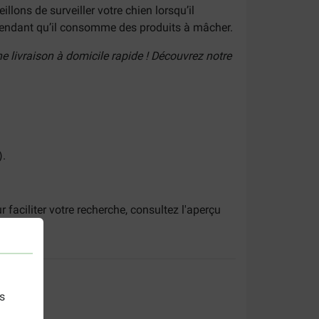
lons de surveiller votre chien lorsqu’il
 pendant qu’il consomme des produits à mâcher.
e livraison à domicile rapide ! Découvrez notre
).
faciliter votre recherche, consultez l'aperçu
s