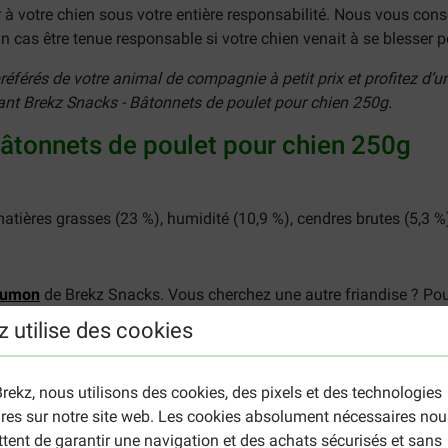
votre chien sous votre entière responsabilité. Nous vous conseil
 cas être tenue responsable si votre chien venait à se blesser
férés de votre animal de compagnie à petit prix et profitez d’un
ant Brekz Snacks - Bâtonnets de poulet pour chien 250g.
Bâtonnets de poulet pour chien 250g
matières grasses (23 %), humidité (10,9 %), cendres brutes (5,3 %
aumon
de Brekz Snacks. Vous cherchez une autre friandise ? Pour 
z utilise des cookies
rekz, nous utilisons des cookies, des pixels et des technologies
ires sur notre site web. Les cookies absolument nécessaires nou
tent de garantir une navigation et des achats sécurisés et sans