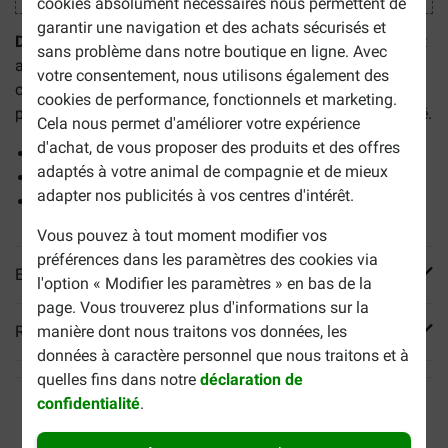
cookies absolument nécessaires nous permettent de
garantir une navigation et des achats sécurisés et
Diarsanyl Plus Pâte pour chien et chat est
un complément
sans problème dans notre boutique en ligne. Avec
alimentaire sous forme de pâte orale pour les chiens et les
votre consentement, nous utilisons également des
chats qui souffrent de diarrhée aiguë ou qui sont en
cookies de performance, fonctionnels et marketing.
période de rémission après avoir souffert de diarrhée aiguë.
Cela nous permet d'améliorer votre expérience
d'achat, de vous proposer des produits et des offres
Aide votre animal s'il souffre de diarrhée aiguë
adaptés à votre animal de compagnie et de mieux
Aide à renforcer la flore intestinale
adapter nos publicités à vos centres d'intérêt.
Facile à administrer
Vous pouvez à tout moment modifier vos
préférences dans les paramètres des cookies via
En savoir plus
l'option « Modifier les paramètres » en bas de la
page. Vous trouverez plus d'informations sur la
manière dont nous traitons vos données, les
Reviews
données à caractère personnel que nous traitons et à
quelles fins dans notre
déclaration de
confidentialité
.