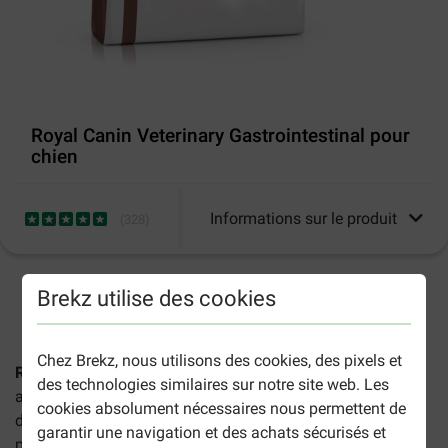
Royal Canin Veterinary Gastrointestinal pour
chien
Informations sur le produit
(
328
)
Brekz utilise des cookies
2-5 jours ouvrables estimés, sauf indication contraire.
Chez Brekz, nous utilisons des cookies, des pixels et
Royal Canin Veterinary Gastrointestinal pour chien
est un
des technologies similaires sur notre site web. Les
aliment vétérinaire complet pour chiens de toutes races et
cookies absolument nécessaires nous permettent de
de tous âges souffrant de problèmes digestifs, en
garantir une navigation et des achats sécurisés et
particulier de malabsorption intestinale.