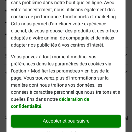
sans problème dans notre boutique en ligne. Avec
votre consentement, nous utilisons également des
Favorise la digestion
cookies de performance, fonctionnels et marketing.
Aliment très digeste
Cela nous permet d'améliorer votre expérience
d'achat, de vous proposer des produits et des offres
Haute teneur énergétique
adaptés à votre animal de compagnie et de mieux
adapter nos publicités à vos centres d'intérêt.
En savoir plus
Vous pouvez à tout moment modifier vos
préférences dans les paramètres des cookies via
l'option « Modifier les paramètres » en bas de la
Reviews
page. Vous trouverez plus d'informations sur la
manière dont nous traitons vos données, les
données à caractère personnel que nous traitons et à
quelles fins dans notre
déclaration de
confidentialité
.
Royal Canin Veterinary...
Royal Canin Veterinary...
Royal C
Accepter et poursuivre