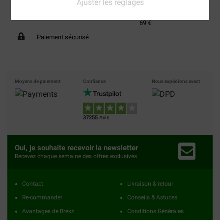
Ajuster les réglages
40% moins cher
Frais de port offerts dès
69 €
Paiement sécurisé
Moyens de paiement
Confiance
Nous expédions avect
37255
Avis
Oui, je souhaite recevoir la newsletter
Recevez chaque semaine des offres exclusives
Contact
Livraison & retour
Re-commander
Conseils & Astuces
Avantages de Brekz
Conditions Générales