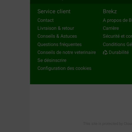
A lire avant l'utilisation de Royal C
Service client
Brekz
Les besoins spécifiques de chaque animal sont d
Contact
A propos de B
le avec votre vétérinaire. Nous vous conseillons 
Livraison & retour
Carrière
Nous vous conseillons d'emmener votre chien tous
Conseils & Astuces
Sécurité et con
l’utilisation de Royal Canin alimentation vétérin
Questions fréquentes
Conditions Gé
Conseils de notre veterinaire
Durabilité
Autre marque?
Se désinscrire
Etes-vous à la recherche d'une marque d'alimenta
Configuration des cookies
pour chien
pour découvrir les autres marques.
This site is protected by Clou