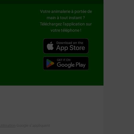
Votre animalerie à portée de
besoin d'un traitement spécifique; déterminez-
main à tout instant ?
Téléchargez l'application sur
gamme Royal Canin alimentation vétérinaire.
votre téléphone !
que la santé de votre animal s'agrave lors de
re page
alimentation pour chat
ou
alimentation
tilisation
Google s’appliquent