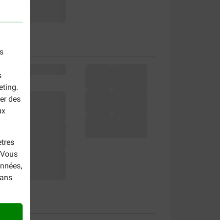
s
s
eting.
er des
ux
tres
. Vous
onnées,
dans