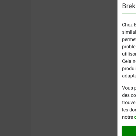
Brek
Chez B
simila
permet
problè
utilis
Cela n
produi
adapte
Vous p
des co
trouve
les do
notre