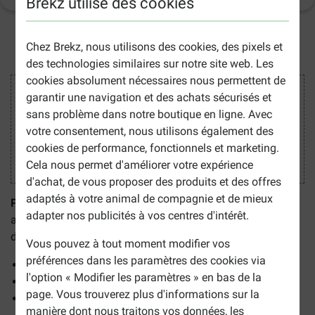
Brekz utilise des cookies
2-5 jours ouvrables estimés, sauf indication contraire.
Chez Brekz, nous utilisons des cookies, des pixels et
des technologies similaires sur notre site web. Les
cookies absolument nécessaires nous permettent de
Acheter en toute sécurité
garantir une navigation et des achats sécurisés et
sans problème dans notre boutique en ligne. Avec
votre consentement, nous utilisons également des
cookies de performance, fonctionnels et marketing.
Cela nous permet d'améliorer votre expérience
d'achat, de vous proposer des produits et des offres
adaptés à votre animal de compagnie et de mieux
Puur Stomac pour chien et chat
est un complément
adapter nos publicités à vos centres d'intérêt.
alimentaire pour animaux qui soutient le fonctionnement
de l'estomac.
Vous pouvez à tout moment modifier vos
préférences dans les paramètres des cookies via
Réduit la formation excessive de gaz.
l'option « Modifier les paramètres » en bas de la
Stimule l'appétit.
page. Vous trouverez plus d'informations sur la
Pour chien et chat.
manière dont nous traitons vos données, les