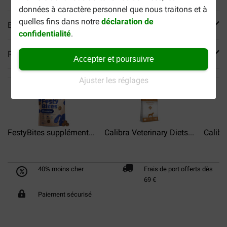
données à caractère personnel que nous traitons et à
quelles fins dans notre
déclaration de
En savoir plus
confidentialité
.
Reviews
Accepter et poursuivre
Ajuster les réglages
FestyBites supplément...
Calibra Veterinary Diets...
Calibra
40% moins cher
Frais de port offerts dès
69 €
Paiement sécurisé