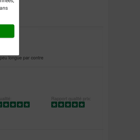
onnées,
dans
 peu longue par contre
alité:
Rapport qualité prix: