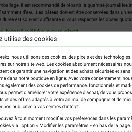
emballage. Il est recommandé de répartir la quantité journalière 
samment d'eau. Les pâtées doivent être conservées dans un end
e durée est souvent suffisante si vous respectez les doses quoti
ec bœuf pâtée pour chat
z utilise des cookies
rnesol raffinée 2 %, riz 1,5 %, minéraux.
ères grasses brutes 2,5 %, cendres brutes 1 %, fibres brutes 0,5 
rekz, nous utilisons des cookies, des pixels et des technologies
ires sur notre site web. Les cookies absolument nécessaires nou
 heptahydraté) 32 mg, Mn (sulfate de manganèse monohydraté) 1,
tent de garantir une navigation et des achats sécurisés et sans
 mg, I (iodure de potassium) 0,15 mg, vit. A 14100 U.I., chlorure 
me dans notre boutique en ligne. Avec votre consentement, nou
it. B6 11 mg, vit. B2 6,6 mg, vit. B9 2 mg, vit. B7 0,09 mg, vit. B1
ons également des cookies de performance, fonctionnels et mark
ous permet d'améliorer votre expérience d'achat, de vous propos
ts et des offres adaptés à votre animal de compagnie et de mie
n coup d'œil à notre page sur les
pâtées Schesir pour chat
. Nou
r nos publicités à vos centres d'intérêt.
ouvez à tout moment modifier vos préférences dans les paramè
okies via l'option « Modifier les paramètres » en bas de la page