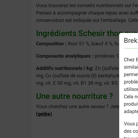
Vous trouverez les conseils nutritionnels sur l'
Pensez à accompagner chaque repas avec suffi
conservation est indiquée sur l'emballage. Cett
Ingrédients Schesir thon av
Brek
Composition :
thon 51 %, bœuf 4 %, huile de tou
Composants analytiques :
protéines 13 %, mati
Chez B
simila
Additifs nutritionnels / kg:
Zn (sulfate de zinc
permet
mg, Cu (sulfate de cuivre (II) pentahydraté) 0,6
problè
mg, vit. E 50 mg, vit. B1 38 mg, vit. B5 20 mg, v
utilis
Une autre nourriture ?
Cela n
produi
Vous cherchez une autre saveur ? Jetez alors u
adapte
(gelée)
.
Vous p
des co