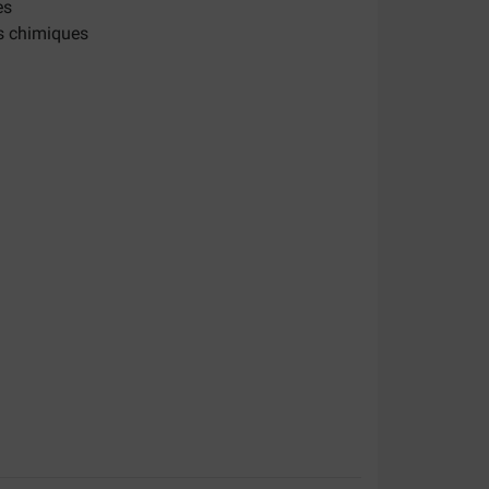
es
ts chimiques