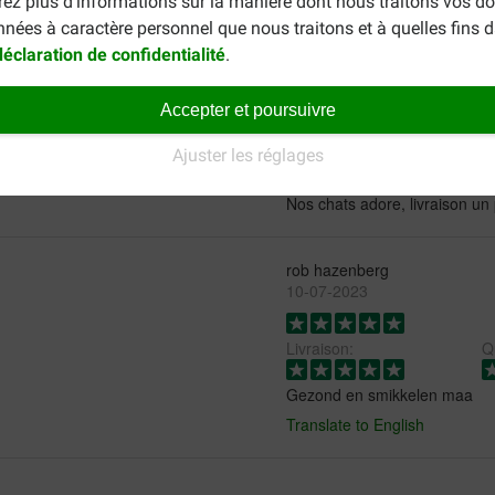
rez plus d'informations sur la manière dont nous traitons vos d
nnées à caractère personnel que nous traitons et à quelles fins 
déclaration de confidentialité
.
Accepter et poursuivre
Anja Burat
29-03-2022
Ajuster les réglages
Nos chats adore, livraison un
rob hazenberg
10-07-2023
Livraison:
Qu
Gezond en smikkelen maa
Translate to English