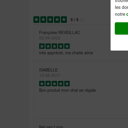
trouve
les do
notre
5
/
5
(
5
)
Françoise REVEILLAC
05-09-2022
très apprécié, ma chatte aime
ISABELLE
13-08-2017
Bon produit mon chat se régale
Nel van Loon