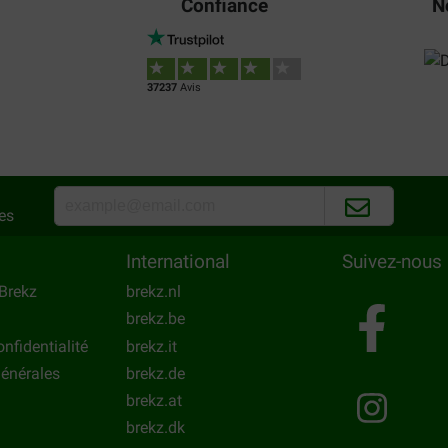
Confiance
N
37237
Avis
es
International
Suivez-nous
Brekz
brekz.nl
brekz.be
onfidentialité
brekz.it
énérales
brekz.de
brekz.at
brekz.dk