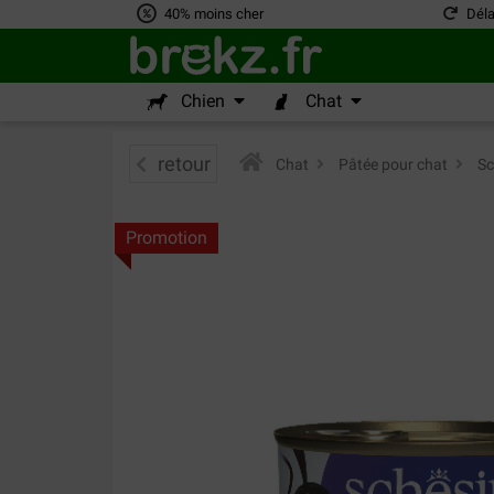
40% moins cher
Déla
Chien
Chat
retour
Chat
>
Pâtée pour chat
>
Sc
Promotion