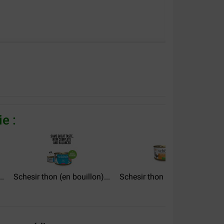
e :
..
Schesir thon (en bouillon)...
Schesir thon avec aloés...
S