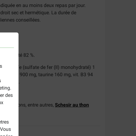
indiquée en au moins deux repas par jour.
roit sec et hermétique. La durée de
diennes conseillées.
%, humidité 82 %.
s
5 mg, Fe (sulfate de fer (II) monohydraté) 1
de choline 900 mg, taurine 160 mg, vit. B3 94
s
2 0,02 mg.
eting.
er des
ux
s y vendons, entre autres,
Schesir au thon
tres
. Vous