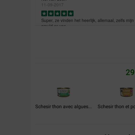
11-09-2017
Super, ze vinden het heerlijk, allemaal, zelfs mi
smuld er van.
Translate to English
29
Schesir thon avec algues...
Schesir thon et po