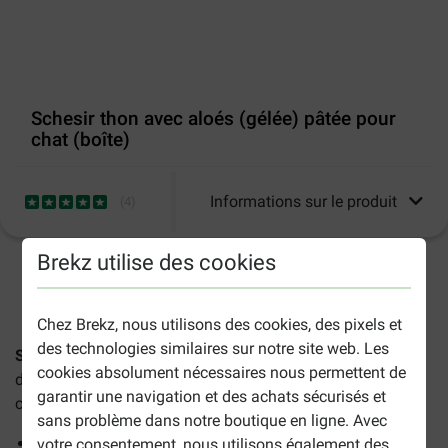
Schesir thon avec aloés (gélée) pâtée pour
chat (boîte)
Informations sur le produit
(
4
)
Brekz utilise des cookies
2-5 jours ouvrables estimés, sauf indication contraire.
Chez Brekz, nous utilisons des cookies, des pixels et
des technologies similaires sur notre site web. Les
Schesir thon avec aloés (gélée) pâtée pour chat
est une
cookies absolument nécessaires nous permettent de
délicieuse pâtée en conserve de haute qualité pour votre
garantir une navigation et des achats sécurisés et
chat adulte, composée des meilleurs ingrédients.
sans problème dans notre boutique en ligne. Avec
Goût délicieux, pour les chats difficiles
votre consentement, nous utilisons également des