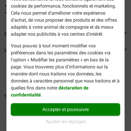
Sans additifs artificiels
cookies de performance, fonctionnels et marketing.
L'aloès contribue à la santé
Cela nous permet d'améliorer votre expérience
d'achat, de vous proposer des produits et des offres
adaptés à votre animal de compagnie et de mieux
En savoir plus
adapter nos publicités à vos centres d'intérêt.
Vous pouvez à tout moment modifier vos
Reviews
préférences dans les paramètres des cookies via
l'option « Modifier les paramètres » en bas de la
page. Vous trouverez plus d'informations sur la
manière dont nous traitons vos données, les
données à caractère personnel que nous traitons et à
quelles fins dans notre
déclaration de
confidentialité
.
Schesir thon avec algues...
Schesir thon et poulet (en...
Sc
Accepter et poursuivre
40% moins cher
Frais de port offerts dès
Ajuster les réglages
69 €