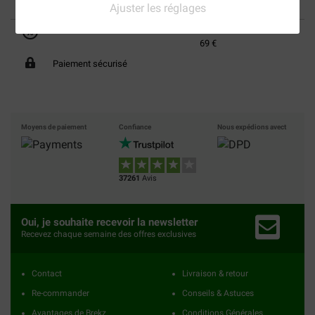
Ajuster les réglages
40% moins cher
Frais de port offerts dès
69 €
Paiement sécurisé
Moyens de paiement
Confiance
Nous expédions avect
37261
Avis
Oui, je souhaite recevoir la newsletter
Recevez chaque semaine des offres exclusives
Contact
Livraison & retour
Re-commander
Conseils & Astuces
Avantages de Brekz
Conditions Générales