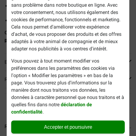
sans problème dans notre boutique en ligne. Avec
Soutient les fonctions vitales et les organes tels que les
votre consentement, nous utilisons également des
reins, le cœur et le cerveau.
cookies de performance, fonctionnels et marketing.
Aide à ralentir la formation de tartre.
Cela nous permet d'améliorer votre expérience
Conseil :
à combiner avec
Expert Mature Consult pâtée
d'achat, de vous proposer des produits et des offres
pour chien
adaptés à votre animal de compagnie et de mieux
adapter nos publicités à vos centres d'intérêt.
Vous pouvez à tout moment modifier vos
En savoir plus
préférences dans les paramètres des cookies via
l'option « Modifier les paramètres » en bas de la
Reviews
page. Vous trouverez plus d'informations sur la
manière dont nous traitons vos données, les
données à caractère personnel que nous traitons et à
quelles fins dans notre
déclaration de
confidentialité
.
Royal Canin Expert Adult...
Royal Canin Expert Neutered...
Accepter et poursuivre