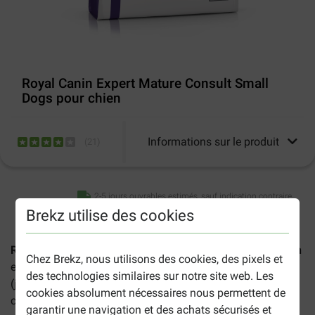
Royal Canin Expert Mature Consult Small
Dogs pour chien
Informations sur le produit
(
21
)
2-5 jours ouvrables estimés, sauf indication contraire.
Brekz utilise des cookies
Royal Canin Expert Mature Consult Small Dogs pour chien
Chez Brekz, nous utilisons des cookies, des pixels et
est un aliment complet pour les chiens âgés de petite race
des technologies similaires sur notre site web. Les
(jusqu'à 10 kg) qui répond aux besoins spécifiques des
cookies absolument nécessaires nous permettent de
chiens âgés de plus de 8 ans.
garantir une navigation et des achats sécurisés et