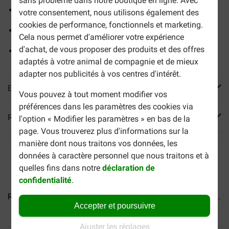
sans problème dans notre boutique en ligne. Avec
Pour les grands chiens de plus de 25 kg
votre consentement, nous utilisons également des
cookies de performance, fonctionnels et marketing.
Soutient les articulations
Cela nous permet d'améliorer votre expérience
d'achat, de vous proposer des produits et des offres
Aide à maintenir les fonctions vitales en bonne santé
adaptés à votre animal de compagnie et de mieux
adapter nos publicités à vos centres d'intérêt.
En savoir plus
Vous pouvez à tout moment modifier vos
préférences dans les paramètres des cookies via
Reviews
l'option « Modifier les paramètres » en bas de la
page. Vous trouverez plus d'informations sur la
manière dont nous traitons vos données, les
données à caractère personnel que nous traitons et à
quelles fins dans notre
déclaration de
confidentialité
.
Royal Canin Expert Adult...
Royal Canin Expert Neutered...
Accepter et poursuivre
Ajuster les réglages