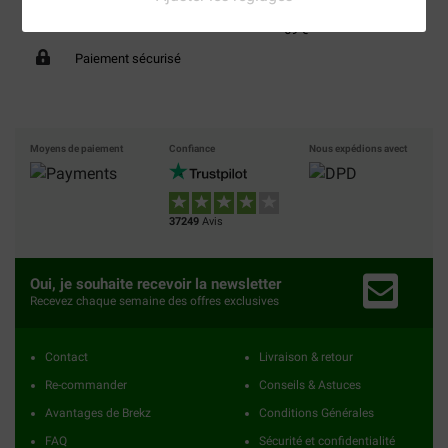
40% moins cher
Frais de port offerts dès
69 €
Paiement sécurisé
Moyens de paiement
Confiance
Nous expédions avect
37249
Avis
Oui, je souhaite recevoir la newsletter
Recevez chaque semaine des offres exclusives
Contact
Livraison & retour
Re-commander
Conseils & Astuces
Avantages de Brekz
Conditions Générales
FAQ
Sécurité et confidentialité