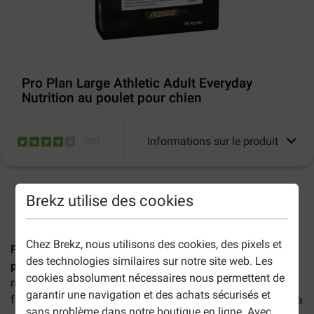
Pro Plan Large Athletic Adult Everyday
Nutrition au poulet pour chien
Informations sur le produit
(
90
)
2-5 jours ouvrables estimés, sauf indication contraire.
Brekz utilise des cookies
Chez Brekz, nous utilisons des cookies, des pixels et
Pro Plan Large Athletic Adult Everyday Nutrition au
des technologies similaires sur notre site web. Les
poulet
sont des croquettes complètes pour les grandes
cookies absolument nécessaires nous permettent de
races de chiens ayant un mode de vie actif. Les croquettes
garantir une navigation et des achats sécurisés et
favorisent le maintien d'une bonne santé et contribuent à la
sans problème dans notre boutique en ligne. Avec