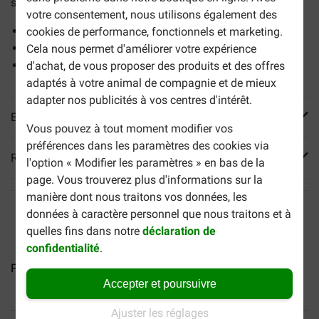
santé des articulations des chiens actifs.
votre consentement, nous utilisons également des
Apporte un supplément d'énergie
cookies de performance, fonctionnels et marketing.
Favorise la santé de la peau et du pelage
Cela nous permet d'améliorer votre expérience
Soutien supplémentaire aux articulations
d'achat, de vous proposer des produits et des offres
adaptés à votre animal de compagnie et de mieux
adapter nos publicités à vos centres d'intérêt.
En savoir plus
Vous pouvez à tout moment modifier vos
préférences dans les paramètres des cookies via
Reviews
l'option « Modifier les paramètres » en bas de la
page. Vous trouverez plus d'informations sur la
manière dont nous traitons vos données, les
données à caractère personnel que nous traitons et à
quelles fins dans notre
déclaration de
confidentialité
.
Pro Plan Large Robust Puppy...
Pro Plan Medium Adult...
Accepter et poursuivre
Ajuster les réglages