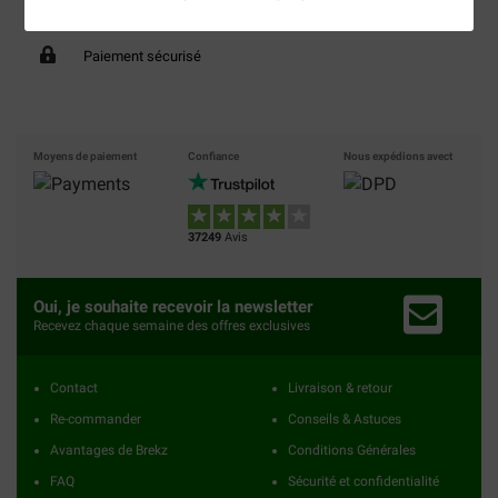
40% moins cher
Frais de port offerts dès
69 €
Paiement sécurisé
Moyens de paiement
Confiance
Nous expédions avect
37249
Avis
Oui, je souhaite recevoir la newsletter
Recevez chaque semaine des offres exclusives
Contact
Livraison & retour
Re-commander
Conseils & Astuces
Avantages de Brekz
Conditions Générales
FAQ
Sécurité et confidentialité