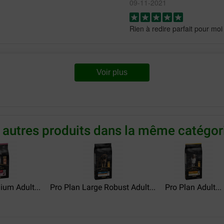
09-11-2021
Rien à redire parfait pour moi
Madame Goubet
11-10-2020
Voir plus
ger allemand depuis le début
Plus d'allergie depuis ces cro
t satisfait !!! Par contre ,
t fait sur 2 jours
 autres produits dans la même catégori
Maria fecherian
19-10-2019
produit de bonne qualité livra
ium Adult...
Pro Plan Large Robust Adult...
Pro Plan Adult...