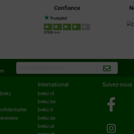
Confiance
N
37255
Avis
es
International
Suivez-nous
Brekz
brekz.nl
brekz.be
onfidentialité
brekz.it
énérales
brekz.de
brekz.at