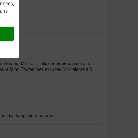
onnées,
dans
mon toutou, MERCI ; Hélas je ne peux pas vous
as le faire. Toutes mes excuses Cordialement à
 dans les temps comme prévu