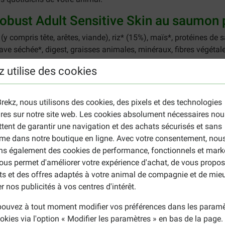
Robust Adult Sensitive Skin au saumon 
y compris tête, arêtes, viande), riz* (15%), maïs*, protéines de
ave séchée*, digest, graisses animales, minéraux, fibres végétale
z utilise des cookies
atières grasses : 13,0%, Cendres brutes : 7,5%, Fibres brutes : 3,0
ocophérol d'huiles végétales : 19.
rekz, nous utilisons des cookies, des pixels et des technologies
ires sur notre site web. Les cookies absolument nécessaires nou
Vit D3 : 960 ; Vit E : 550 ; mg/kg : Vit C : 140 ; sulfate de fer(II) 
tent de garantir une navigation et des achats sécurisés et sans
hydraté : (Cu : 11) ; sulfate de manganèse(II) monohydraté : (Mn : 3
me dans notre boutique en ligne. Avec votre consentement, nou
ons également des cookies de performance, fonctionnels et mark
ous permet d'améliorer votre expérience d'achat, de vous propos
ts et des offres adaptés à votre animal de compagnie et de mie
 Plan de notre assortiment ? Jetez alors un coup d'œil à la pag
r nos publicités à vos centres d'intérêt.
hien. Par exemple, pour les chiens robustes, il y a
Pro Plan Larg
ouvez à tout moment modifier vos préférences dans les paramè
okies via l'option « Modifier les paramètres » en bas de la page