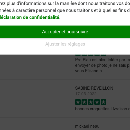
rez plus d'informations sur la manière dont nous traitons vos d
nnées à caractère personnel que nous traitons et à quelles fins 
déclaration de confidentialité
.
Accepter et poursuivre
Mme Elisabeth Stoehr
Ajuster les réglages
28-10-2022
Pro Plan est bien toléré par 
envoyer de photo je ne sais p
vous Elisabeth
SABINE REVEILLON
17-05-2022
bonnes croquettes Livraison
mickael neau