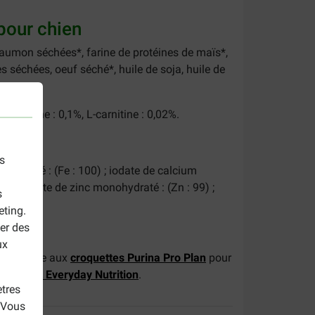
pour chien
 saumon séchées*, farine de protéines de maïs*,
s séchées, oeuf séché*, huile de soja, huile de
%, Taurine : 0,1%, L-carnitine : 0,02%.
s
monohydraté : (Fe : 100) ; iodate de calcium
9) ; sulfate de zinc monohydraté : (Zn : 99) ;
s
eting.
er des
ux
e consacrée aux
croquettes Purina Pro Plan
pour
e Robust Everyday Nutrition
.
tres
. Vous