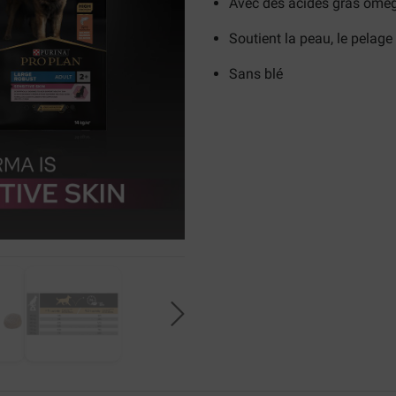
Avec des acides gras omé
Soutient la peau, le pelage 
Sans blé