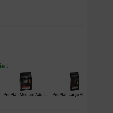
quettes.
e :
ison rapide tout est ok
Pro Plan Medium Adult...
Pro Plan Large Athletic...
Pro Pl