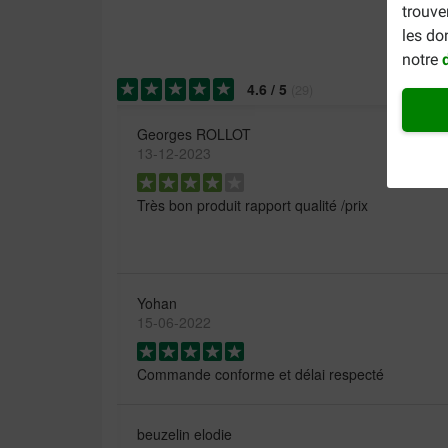
trouve
les do
notre
4.6
/
5
(
29
)
Georges ROLLOT
13-12-2023
Très bon produit rapport qualité /prix
Yohan
15-06-2022
Commande conforme et délai respecté
beuzelin elodie