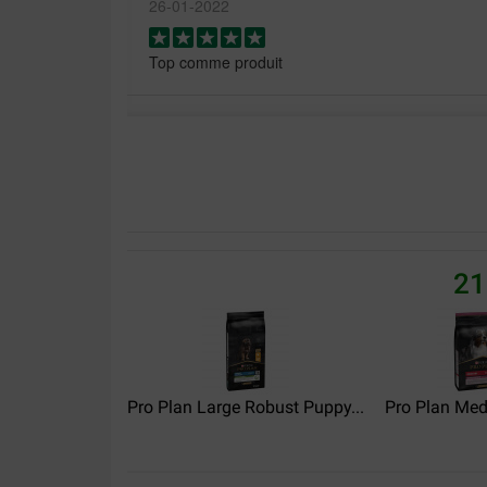
26-01-2022
Top comme produit
Christophe Balit
21-10-2020
Marque de croquettes que l’on donne à notre ber
( aujourd’hui il a 5 Ans ) et nous sommes pleinemen
première commande sur Brekz, et ma livraison c’es
21
Colette Boisseau
30-12-2019
Bon produit
Pro Plan Large Robust Puppy...
Pro Plan Med