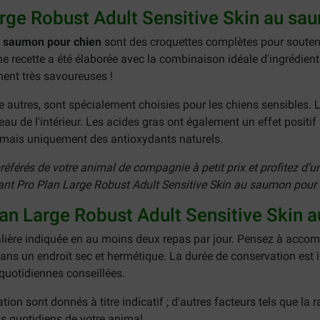
arge Robust Adult Sensitive Skin au sa
u saumon pour chien
sont des croquettes complètes pour soutenir
une recette a été élaborée avec la combinaison idéale d'ingrédien
ent très savoureuses !
e autres, sont spécialement choisies pour les chiens sensibles
eau de l'intérieur. Les acides gras ont également un effet positif 
, mais uniquement des antioxydants naturels.
férés de votre animal de compagnie à petit prix et profitez d’un
ant Pro Plan Large Robust Adult Sensitive Skin au saumon pour 
lan Large Robust Adult Sensitive Skin
rnalière indiquée en au moins deux repas par jour. Pensez à ac
ans un endroit sec et hermétique. La durée de conservation est i
quotidiennes conseillées.
on sont donnés à titre indicatif ; d'autres facteurs tels que la ra
s quotidiens de votre animal.