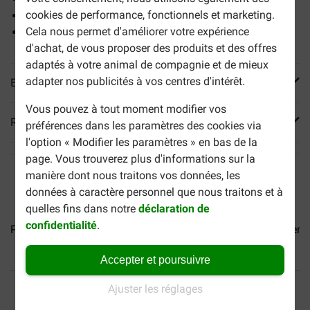
cookies de performance, fonctionnels et marketing.
un poil sain et brillant
Cela nous permet d'améliorer votre expérience
une digestion optimale
d'achat, de vous proposer des produits et des offres
adaptés à votre animal de compagnie et de mieux
adapter nos publicités à vos centres d'intérêt.
En savoir plus
Vous pouvez à tout moment modifier vos
Reviews
préférences dans les paramètres des cookies via
l'option « Modifier les paramètres » en bas de la
page. Vous trouverez plus d'informations sur la
manière dont nous traitons vos données, les
données à caractère personnel que nous traitons et à
quelles fins dans notre
déclaration de
confidentialité
.
Prins ProCare Croque Basic...
Prins ProCare Croque Super...
Accepter et poursuivre
40% moins cher
Frais de port offerts dès
Ajuster les réglages
69 €