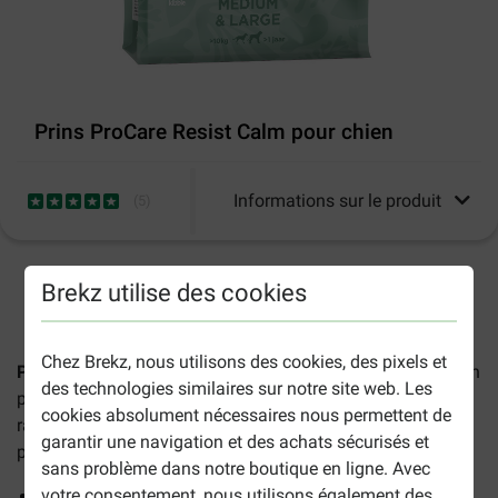
Prins ProCare Resist Calm pour chien
Informations sur le produit
(
5
)
Brekz utilise des cookies
2-5 jours ouvrables estimés, sauf indication contraire.
Chez Brekz, nous utilisons des cookies, des pixels et
Prins ProCare Resist Calm pour chien
est une alimentation
des technologies similaires sur notre site web. Les
pour les chiens malades ou convalescents de toutes les
cookies absolument nécessaires nous permettent de
races qui ont besoin de se renforcer et qui sont âgés de
garantir une navigation et des achats sécurisés et
plus de 12 mois. Ces croquette assurent notamment :
sans problème dans notre boutique en ligne. Avec
votre consentement, nous utilisons également des
un renforcement du système immunitaire