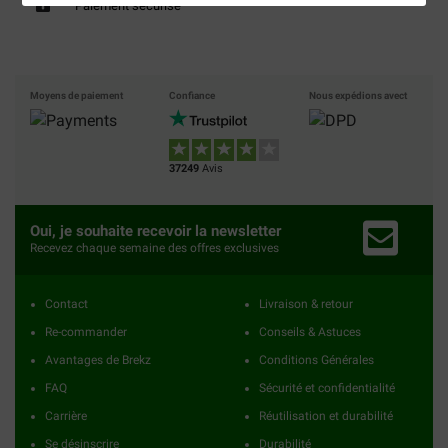
Paiement sécurisé
Moyens de paiement
Confiance
Nous expédions avect
37249
Avis
Oui, je souhaite recevoir la newsletter
Recevez chaque semaine des offres exclusives
Contact
Livraison & retour
Re-commander
Conseils & Astuces
Avantages de Brekz
Conditions Générales
FAQ
Sécurité et confidentialité
Carrière
Réutilisation et durabilité
Se désinscrire
Durabilité