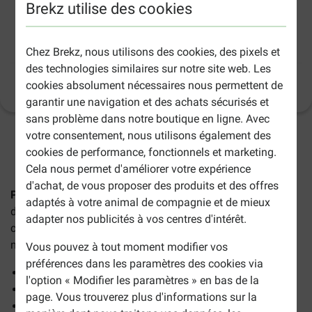
Brekz utilise des cookies
Prins Fit Selection Senior pour chien
Chez Brekz, nous utilisons des cookies, des pixels et
des technologies similaires sur notre site web. Les
cookies absolument nécessaires nous permettent de
Informations sur le produit
(
13
)
garantir une navigation et des achats sécurisés et
sans problème dans notre boutique en ligne. Avec
votre consentement, nous utilisons également des
2-5 jours ouvrables estimés, sauf indication contraire.
cookies de performance, fonctionnels et marketing.
Cela nous permet d'améliorer votre expérience
d'achat, de vous proposer des produits et des offres
Prins Fit Selection Senior pour chien
convient aux chiens
adaptés à votre animal de compagnie et de mieux
de plus de 8 ans, n'étant pas très actif physiquement et
adapter nos publicités à vos centres d'intérêt.
consommant peu d'énergie. Les avantages de cette
nourriture :
Vous pouvez à tout moment modifier vos
préférences dans les paramètres des cookies via
Une peau saine et un pelage brillant
l'option « Modifier les paramètres » en bas de la
Une bonne digestion
page. Vous trouverez plus d'informations sur la
Un poids équilibré