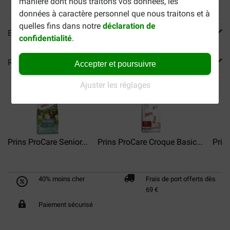
manière dont nous traitons vos données, les
données à caractère personnel que nous traitons et à
quelles fins dans notre
déclaration de
En savoir plus
confidentialité
.
Reviews
Accepter et poursuivre
Ajuster les réglages
Prins ProCare Senior...
Prins ProCare Croque Basic...
Prin
40% moins cher
Frais de port offerts dès
69 €
Paiement sécurisé