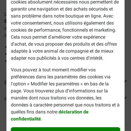
cookies absolument nécessaires nous permettent de
garantir une navigation et des achats sécurisés et
L'os
pour chien en peau de bœuf pressée (21 cm) de
sans problème dans notre boutique en ligne. Avec
Brekz
est un délicieux en-cas que votre chien adorera
votre consentement, nous utilisons également des
mastiquer. Un lot économique contient 4 os d'environ 21
cookies de performance, fonctionnels et marketing.
cm.
Cela nous permet d'améliorer votre expérience
d'achat, de vous proposer des produits et des offres
Soutien à l'hygiène bucco-dentaire
adaptés à votre animal de compagnie et de mieux
Plaisir de mastication longue durée
adapter nos publicités à vos centres d'intérêt.
Aide à lutter contre la plaque dentaire
Vous pouvez à tout moment modifier vos
préférences dans les paramètres des cookies via
En savoir plus
l'option « Modifier les paramètres » en bas de la
page. Vous trouverez plus d'informations sur la
manière dont nous traitons vos données, les
Reviews
données à caractère personnel que nous traitons et à
quelles fins dans notre
déclaration de
confidentialité
.