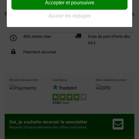
Accepter et poursuivre
Farm Food Rawhide Dental S...
Farm Food Rawhide Dental 
Ajuster les réglages
40% moins cher
Frais de port offerts dès
69 €
Paiement sécurisé
Moyens de paiement
Confiance
Nous expédions avect
37261
Avis
Oui, je souhaite recevoir la newsletter
Recevez chaque semaine des offres exclusives