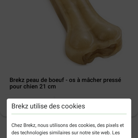
Brekz peau de boeuf - os à mâcher pressé
pour chien 21 cm
Brekz utilise des cookies
Informations sur le produit
(
19
)
Chez Brekz, nous utilisons des cookies, des pixels et
2-5 jours ouvrables estimés, sauf indication contraire.
des technologies similaires sur notre site web. Les