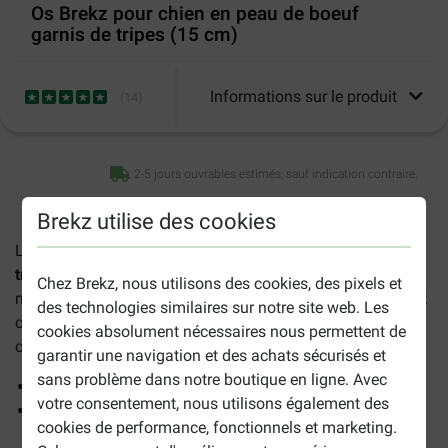
Os Brekz pour chien en peau de boeuf
garnis de tripes (15 cm)
Informations sur le produit
(
14
)
2-5 jours ouvrables estimés, sauf indication contraire.
Brekz utilise des cookies
Les
Os Brekz pour chien en peau de boeuf garnis de
tripes (15 cm, 6 os, 620 g)
constituent une friandise à
Chez Brekz, nous utilisons des cookies, des pixels et
mâcher naturelle à offrir a votre chien. L'intérieur de l'os est
des technologies similaires sur notre site web. Les
constitué de tripes de boeuf enveloppée de peau de boeuf
cookies absolument nécessaires nous permettent de
compressée.
garantir une navigation et des achats sécurisés et
sans problème dans notre boutique en ligne. Avec
Séché naturellement
votre consentement, nous utilisons également des
Sans additifs artificiels ou autres ingrédients
cookies de performance, fonctionnels et marketing.