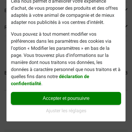
Cela nous permet d'améliorer votre expérience
d'achat, de vous proposer des produits et des offres
En savoir plus
adaptés à votre animal de compagnie et de mieux
adapter nos publicités à vos centres d'intérêt.
Reviews
Vous pouvez à tout moment modifier vos
préférences dans les paramètres des cookies via
l'option « Modifier les paramètres » en bas de la
page. Vous trouverez plus d'informations sur la
manière dont nous traitons vos données, les
données à caractère personnel que nous traitons et à
Brekz Snacks - Saucisse...
Brekz Snacks - Spaghetti...
Bre
quelles fins dans notre
déclaration de
confidentialité
.
40% moins cher
Frais de port offerts dès
Accepter et poursuivre
69 €
Paiement sécurisé
Ajuster les réglages