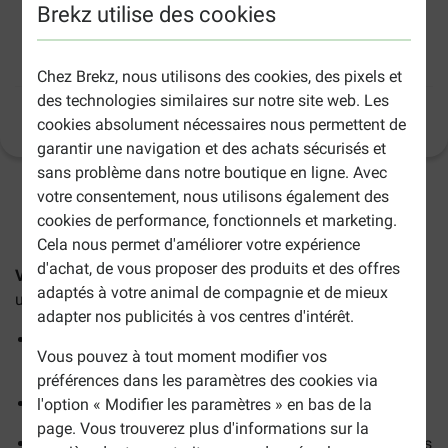
Brekz utilise des cookies
Versele-Laga Nutribird P19 Original pour
perroquets
Chez Brekz, nous utilisons des cookies, des pixels et
des technologies similaires sur notre site web. Les
Informations sur le produit
(
3
)
cookies absolument nécessaires nous permettent de
garantir une navigation et des achats sécurisés et
sans problème dans notre boutique en ligne. Avec
votre consentement, nous utilisons également des
2-5 jours ouvrables estimés, sauf indication contraire.
cookies de performance, fonctionnels et marketing.
Cela nous permet d'améliorer votre expérience
d'achat, de vous proposer des produits et des offres
Versele-Laga Nutribird P19 Original pour perroquets
est
adaptés à votre animal de compagnie et de mieux
un aliment complet pour l'élevage des perroquets.
adapter nos publicités à vos centres d'intérêt.
Granulés à base de céréales, de fruits frais et
Vous pouvez à tout moment modifier vos
d'arachides
préférences dans les paramètres des cookies via
Contient Florastimul pour favoriser la flore intestinale
l'option « Modifier les paramètres » en bas de la
page. Vous trouverez plus d'informations sur la
Aide à prévenir les comportements alimentaires sélectifs