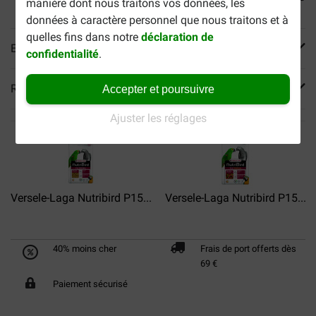
manière dont nous traitons vos données, les
données à caractère personnel que nous traitons et à
quelles fins dans notre
déclaration de
En savoir plus
confidentialité
.
Reviews
Accepter et poursuivre
Ajuster les réglages
Versele-Laga Nutribird P15...
Versele-Laga Nutribird P15...
40% moins cher
Frais de port offerts dès
69 €
Paiement sécurisé