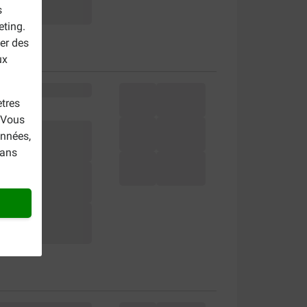
s
eting.
er des
ux
tres
. Vous
onnées,
dans