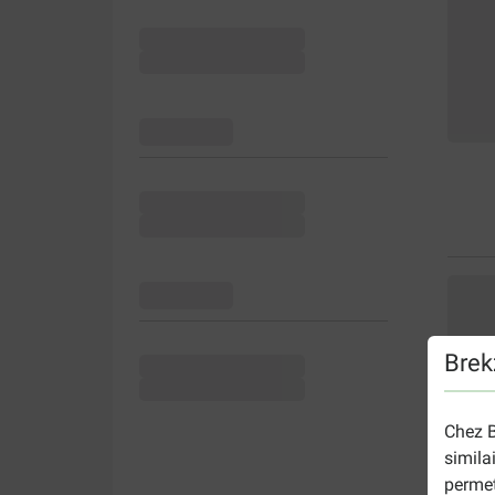
Brek
Chez B
simila
permet