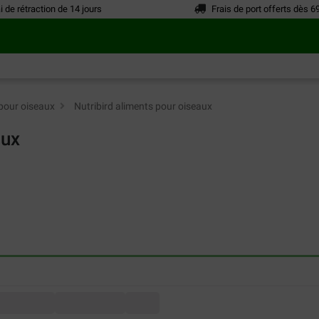
i de rétraction de 14 jours
Frais de port offerts dès 6
pour oiseaux
>
Nutribird aliments pour oiseaux
aux