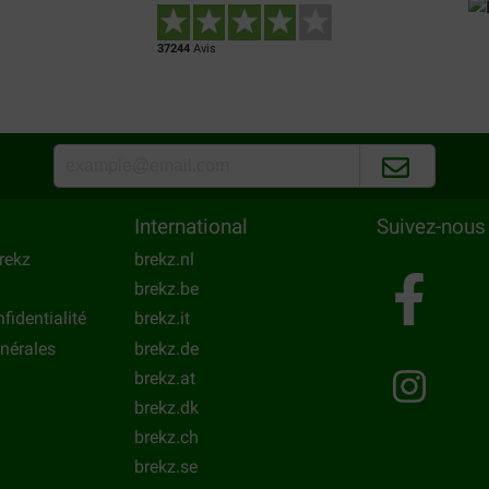
37244
Avis
International
Suivez-nous
rekz
brekz.nl
brekz.be
fidentialité
brekz.it
nérales
brekz.de
brekz.at
brekz.dk
brekz.ch
brekz.se