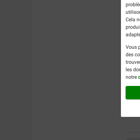
problè
utilis
Cela n
produi
adapte
Vous p
des co
trouve
les do
notre