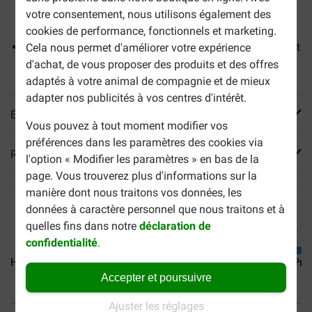
capacité naturelle à développer et à maintenir la masse
votre consentement, nous utilisons également des
musculaire
cookies de performance, fonctionnels et marketing.
Nutrition clinique pour favoriser la mobilité des chiens et
Cela nous permet d'améliorer votre expérience
pour améliorer leur qualité de vie
d'achat, de vous proposer des produits et des offres
adaptés à votre animal de compagnie et de mieux
adapter nos publicités à vos centres d'intérêt.
En savoir plus
Vous pouvez à tout moment modifier vos
préférences dans les paramètres des cookies via
Reviews
l'option « Modifier les paramètres » en bas de la
page. Vous trouverez plus d'informations sur la
manière dont nous traitons vos données, les
données à caractère personnel que nous traitons et à
quelles fins dans notre
déclaration de
confidentialité
.
Hill's Prescription Diet...
Hill’s Prescription Diet...
Hill's Pre
Accepter et poursuivre
Ajuster les réglages