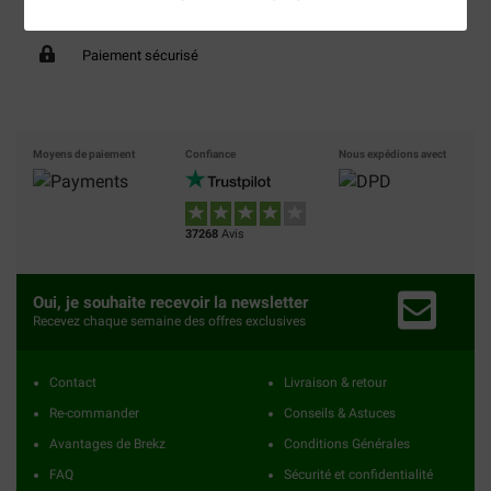
40% moins cher
Frais de port offerts dès
69 €
Paiement sécurisé
Moyens de paiement
Confiance
Nous expédions avect
37268
Avis
Oui, je souhaite recevoir la newsletter
Recevez chaque semaine des offres exclusives
Contact
Livraison & retour
Re-commander
Conseils & Astuces
Avantages de Brekz
Conditions Générales
FAQ
Sécurité et confidentialité