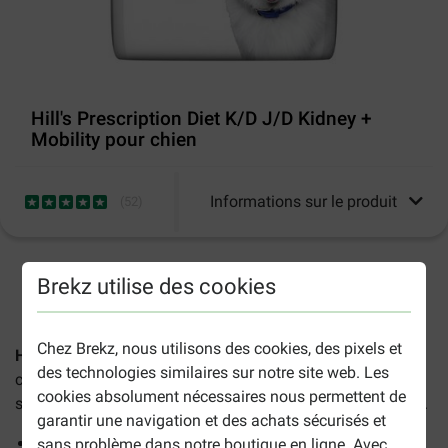
Hill's Prescription Diet K/D J/D Kidney +
Mobility pour chien
Informations sur le produit
(
52
)
2-5 jours ouvrables estimés, sauf indication contraire.
Brekz utilise des cookies
Chez Brekz, nous utilisons des cookies, des pixels et
Hill's Prescription K/D J/D Kidney+Mobility
est un aliment
des technologies similaires sur notre site web. Les
complet formulé spécialement pour traiter les chiens
cookies absolument nécessaires nous permettent de
souffrant simultanément de troubles articulaires et rénaux.
garantir une navigation et des achats sécurisés et
Acides aminés essentiels et L-carnitine pour soutenir la
sans problème dans notre boutique en ligne. Avec