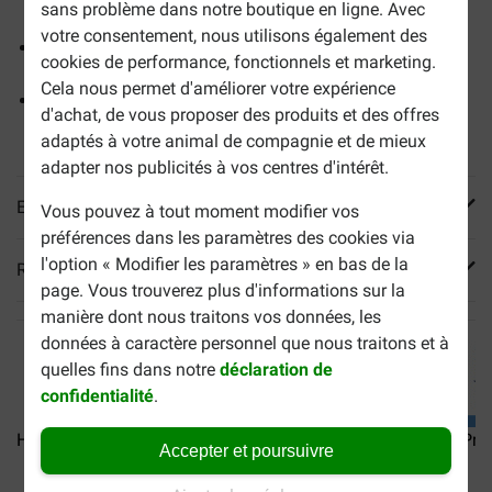
sans problème dans notre boutique en ligne. Avec
indésirables alimentaires
votre consentement, nous utilisons également des
Acides gras essentiels et vitamine E aident à maintenir
cookies de performance, fonctionnels et marketing.
une barrière cutanée saine
Cela nous permet d'améliorer votre expérience
Cliniquement prouvés pour soutenir un système
d'achat, de vous proposer des produits et des offres
immunitaire sain
adaptés à votre animal de compagnie et de mieux
adapter nos publicités à vos centres d'intérêt.
En savoir plus
Vous pouvez à tout moment modifier vos
préférences dans les paramètres des cookies via
l'option « Modifier les paramètres » en bas de la
Reviews
page. Vous trouverez plus d'informations sur la
manière dont nous traitons vos données, les
données à caractère personnel que nous traitons et à
quelles fins dans notre
déclaration de
confidentialité
.
Hill's Prescription Diet...
Hill’s Prescription Diet...
Hill's Pre
Accepter et poursuivre