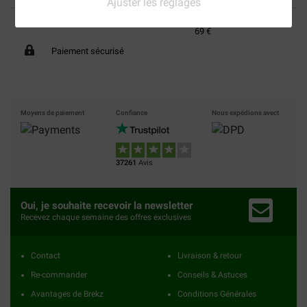
Ajuster les réglages
40% moins cher
Frais de port offerts dès
69 €
Paiement sécurisé
Moyens de paiement
Confiance
Nous expédions avect
37261
Avis
Oui, je souhaite recevoir la newsletter
Recevez chaque semaine des offres exclusives
Contact
Livraison & retour
Re-commander
Conseils & Astuces
Avantages de Brekz
Conditions Générales