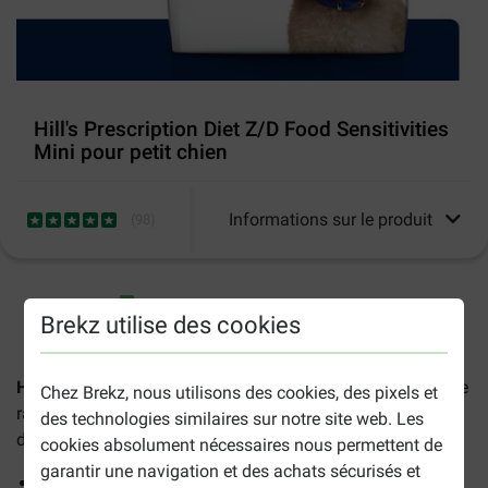
Hill's Prescription Diet Z/D Food Sensitivities
Mini pour petit chien
Informations sur le produit
(
98
)
2-5 jours ouvrables estimés, sauf indication contraire.
Brekz utilise des cookies
Hill's Z/D
sont des aliments diététiques pour chien de petite
Chez Brekz, nous utilisons des cookies, des pixels et
race, conçus pour aider à réduire les problèmes cutanés et
des technologies similaires sur notre site web. Les
digestifs causés par des allergies alimentaires.
cookies absolument nécessaires nous permettent de
garantir une navigation et des achats sécurisés et
Pour aider à minimiser les signes de réactions