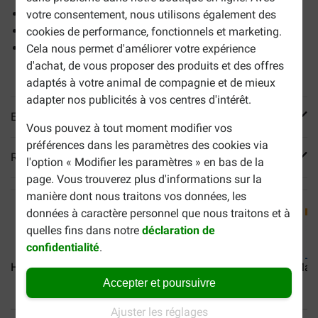
Aide à réduire la sensation de faim
votre consentement, nous utilisons également des
Contribue à maintenir la force musculaire
cookies de performance, fonctionnels et marketing.
Convient également aux chattes stérilisées et aux chats
Cela nous permet d'améliorer votre expérience
castrés
d'achat, de vous proposer des produits et des offres
adaptés à votre animal de compagnie et de mieux
adapter nos publicités à vos centres d'intérêt.
En savoir plus
Vous pouvez à tout moment modifier vos
préférences dans les paramètres des cookies via
Reviews
l'option « Modifier les paramètres » en bas de la
page. Vous trouverez plus d'informations sur la
manière dont nous traitons vos données, les
données à caractère personnel que nous traitons et à
quelles fins dans notre
déclaration de
confidentialité
.
Hill's Sterilised Adult au...
Hill's Light Adult au...
Hill's Mat
Accepter et poursuivre
Ajuster les réglages