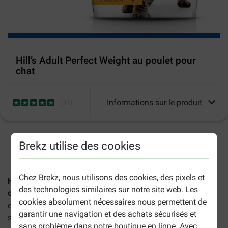
Hill’s Adult Perfect Weight au poulet pour
chat
Informations sur le produit
(
11
)
2-5 jours ouvrables estimés, sauf indication contraire.
Brekz utilise des cookies
Chez Brekz, nous utilisons des cookies, des pixels et
Hill's Science Plan Adult Perfect Weight au poulet pour
des technologies similaires sur notre site web. Les
chat
est une nourriture sèche et savoureuse, spécialement
cookies absolument nécessaires nous permettent de
conçue pour les chats de plus d' 1 an qui ont besoin de
garantir une navigation et des achats sécurisés et
soutien pour maintenir leur poids idéal.
sans problème dans notre boutique en ligne. Avec