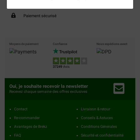
40% moins cher
Frais de port offerts dès
69 €
Paiement sécurisé
Moyens de paiement
Confiance
Nous expédions avect
37249
Avis
Oui, je souhaite recevoir la newsletter
Recevez chaque semaine des offres exclusives
Contact
Livraison & retour
Re-commander
Conseils & Astuces
Avantages de Brekz
Conditions Générales
FAQ
Sécurité et confidentialité