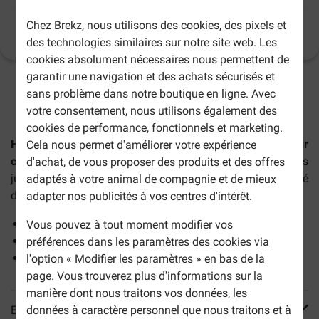
Chez Brekz, nous utilisons des cookies, des pixels et
Informations sur le produit
(
96
)
des technologies similaires sur notre site web. Les
cookies absolument nécessaires nous permettent de
garantir une navigation et des achats sécurisés et
2-5 jours ouvrables estimés, sauf indication contraire.
sans problème dans notre boutique en ligne. Avec
votre consentement, nous utilisons également des
cookies de performance, fonctionnels et marketing.
Hill's Science Plan Adult Sterilised Cat au poulet pour
Cela nous permet d'améliorer votre expérience
chat
est un aliment complet pour les chats stérilisés
d'achat, de vous proposer des produits et des offres
jusqu'à 6 ans et favorise le contrôle du poids et la santé
adaptés à votre animal de compagnie et de mieux
des voies urinaires.
adapter nos publicités à vos centres d'intérêt.
Pauvre en matières grasses
Vous pouvez à tout moment modifier vos
Teneur en minéraux équilibrée
préférences dans les paramètres des cookies via
Alimentation parfaitement équilibrée
l'option « Modifier les paramètres » en bas de la
page. Vous trouverez plus d'informations sur la
manière dont nous traitons vos données, les
données à caractère personnel que nous traitons et à
En savoir plus