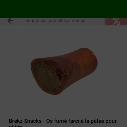
Friandises naturelles à mâcher
Brekz Snacks - Os fumé farci à la pâtée pour
chien