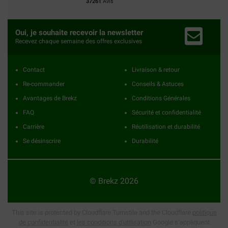
37261
Avis
Oui, je souhaite recevoir la newsletter
Recevez chaque semaine des offres exclusives
Contact
Livraison & retour
Re-commander
Conseils & Astuces
Avantages de Brekz
Conditions Générales
FAQ
Sécurité et confidentialité
Carrière
Réutilisation et durabilité
Se désinscrire
Durabilité
© Brekz 2026
This site is protected by Cloudflare Turnstile and the Cloudflare
politique
de confidentialité
et
les conditions d'utilisation
Google s’appliquent