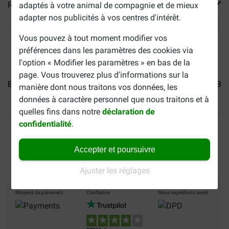
Reviews
adaptés à votre animal de compagnie et de mieux
adapter nos publicités à vos centres d'intérêt.
Vous pouvez à tout moment modifier vos
préférences dans les paramètres des cookies via
l'option « Modifier les paramètres » en bas de la
page. Vous trouverez plus d'informations sur la
Brekz Snacks - Saucisse...
Brekz Snacks - Spaghetti...
Bre
manière dont nous traitons vos données, les
données à caractère personnel que nous traitons et à
quelles fins dans notre
déclaration de
40% moins cher
Frais de port offerts dès
confidentialité
.
69 €
Paiement sécurisé
Accepter et poursuivre
Ajuster les réglages
Moyens de paiement
Confiance
Nous expédions avect