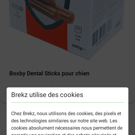
Boxby Dental Sticks pour chien
Informations sur le produit
(
11
)
Brekz utilise des cookies
Chez Brekz, nous utilisons des cookies, des pixels et
2-5 jours ouvrables estimés, sauf indication contraire.
des technologies similaires sur notre site web. Les
cookies absolument nécessaires nous permettent de