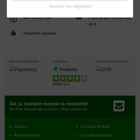
Ajuster les réglages
40% moins cher
Frais de port offerts dès
69 €
Paiement sécurisé
Moyens de paiement
Confiance
Nous expédions avect
37261
Avis
Oui, je souhaite recevoir la newsletter
Recevez chaque semaine des offres exclusives
Contact
Livraison & retour
Re-commander
Conseils & Astuces