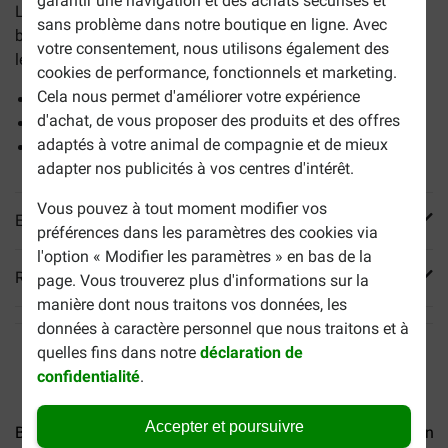
garantir une navigation et des achats sécurisés et
Les
Dental sticks Boxby pour chien
sont de savoureux
sans problème dans notre boutique en ligne. Avec
bâtons à mâcher, qui grâce à leur forme spéciale, nettoient
votre consentement, nous utilisons également des
les dents et les gencives pendant la mastication.
cookies de performance, fonctionnels et marketing.
Cela nous permet d'améliorer votre expérience
Savoureux bâton à mâcher.
d'achat, de vous proposer des produits et des offres
Permet de nettoyer les dents et les gencives.
adaptés à votre animal de compagnie et de mieux
Limite l'apparition de plaque dentaire.
adapter nos publicités à vos centres d'intérêt.
Vous pouvez à tout moment modifier vos
En savoir plus
préférences dans les paramètres des cookies via
l'option « Modifier les paramètres » en bas de la
Reviews
page. Vous trouverez plus d'informations sur la
manière dont nous traitons vos données, les
données à caractère personnel que nous traitons et à
quelles fins dans notre
déclaration de
confidentialité
.
Accepter et poursuivre
Boxby Snack Os pour chien
Boxby Calcium Os pour chien