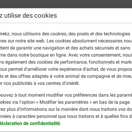
 2%, matières minérales brutes 3%, celluloses brutes 1%.
z utilise des cookies
y Original Sushi
n principale, adapté à un régime équilibré.
rekz, nous utilisons des cookies, des pixels et des technologies
ires sur notre site web. Les cookies absolument nécessaires nou
uit?
tent de garantir une navigation et des achats sécurisés et sans
me dans notre boutique en ligne. Avec votre consentement, nou
ew sticks au poulet
favorisant l’hygiène dentaire de votre chie
ons également des cookies de performance, fonctionnels et mark
ous permet d'améliorer votre expérience d'achat, de vous propos
ts et des offres adaptés à votre animal de compagnie et de mie
r nos publicités à vos centres d'intérêt.
ouvez à tout moment modifier vos préférences dans les paramè
okies via l'option « Modifier les paramètres » en bas de la page
rez plus d'informations sur la manière dont nous traitons vos d
nnées à caractère personnel que nous traitons et à quelles fins 
Fransen
déclaration de confidentialité
.
06-04-2023