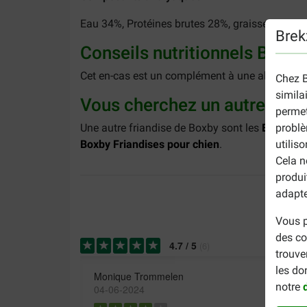
Eau 34%, Protéines brutes 28%, graisses brutes
Brek
Conseils nutritionnels Boxb
Cet en-cas est un complément à une alimentatio
Chez B
simila
Vous cherchez un autre prod
permet
problè
Une autre friandise de Boxby sont les
Boxby Ch
utilis
Boxby Friandises pour chien
.
Cela n
produi
adapte
Vous p
des co
4.7
/
5
(
6
)
trouve
les do
Monique Trommelen
notre
04-06-2024