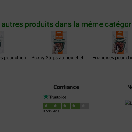
Translate to English
cht verwen moment en ook nog
ar blossom een mooie vacht
 autres produits dans la même catégori
s pour chien
Boxby Strips au poulet et...
Friandises pour chi
Confiance
N
37249
Avis