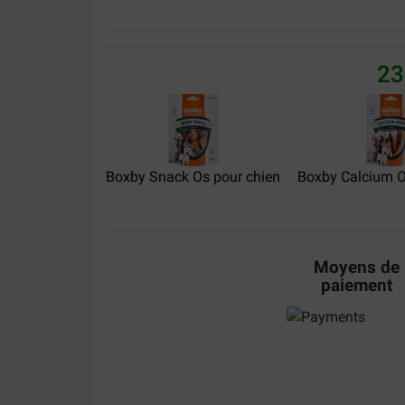
Blossom is dol op sushi het ruikt lekker een za
eens gezond En dat is te zien kijk maar eens na
goede tanden
23
Translate to English
Boxby Snack Os pour chien
Boxby Calcium O
Moyens de
paiement