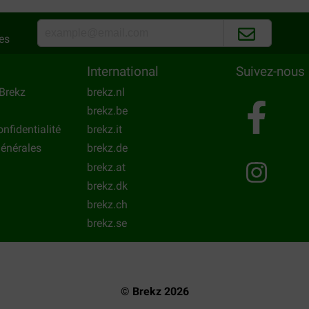
es
International
Suivez-nous
Brekz
brekz.nl
brekz.be
onfidentialité
brekz.it
énérales
brekz.de
brekz.at
brekz.dk
brekz.ch
brekz.se
© Brekz 2026