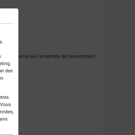
s
s
n. Consultez aussi l’ensemble de l’assortiment
eting.
er des
ux
tres
. Vous
onnées,
dans