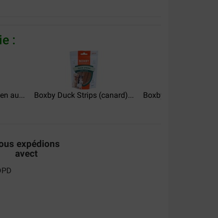
e :
en au...
Boxby Duck Strips (canard)...
Boxby Chew Sticks au
ous expédions
avect