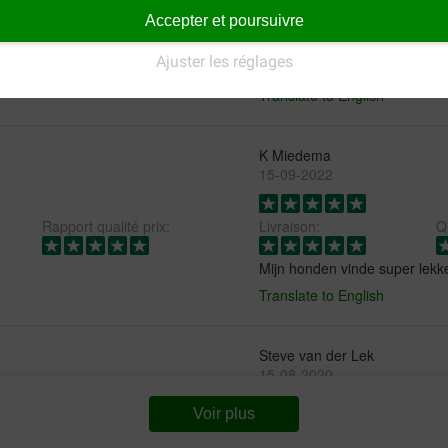
Accepter et poursuivre
Livraison:
Qu
Ajuster les réglages
Prima product.
Translate to English
K Miedema
15-09-2022
Rapport qualité prix:
Livraison:
Qu
Mijn honden vinde super lekk
Translate to English
Steve van der Lek
15-08-2020
Voir plus
Rapport qualité prix:
Vind mijn hond altijd lekker