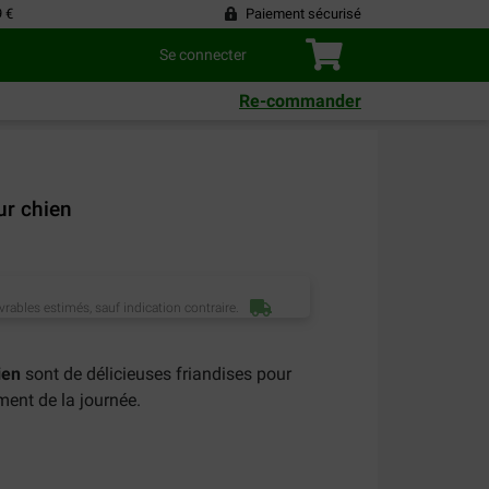
9 €
Paiement sécurisé
Se connecter
Re-commander
ur chien
vrables estimés, sauf indication contraire.
ien
sont de délicieuses friandises pour
oment de la journée.