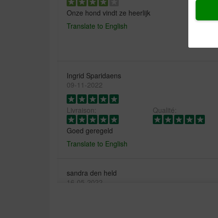
Onze hond vindt ze heerlijk
Translate to English
Ingrid Sparidaens
09-11-2022
Livraison:
Qualité:
Goed geregeld
Translate to English
sandra den held
16-05-2022
Livraison:
Qualité: