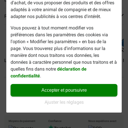
d'achat, de vous proposer des produits et des offres
adaptés à votre animal de compagnie et de mieux
Reviews
adapter nos publicités à vos centres d'intérêt.
Vous pouvez à tout moment modifier vos
préférences dans les paramètres des cookies via
l'option « Modifier les paramètres » en bas de la
page. Vous trouverez plus d'informations sur la
manière dont nous traitons vos données, les
Laisse Flexi Giant Neon L...
Flexi Multibox
Laisse Flexi Ne
données à caractère personnel que nous traitons et à
quelles fins dans notre
déclaration de
confidentialité
.
40% moins cher
Frais de port offerts dès
69 €
Accepter et poursuivre
Paiement sécurisé
Ajuster les réglages
Moyens de paiement
Confiance
Nous expédions avect