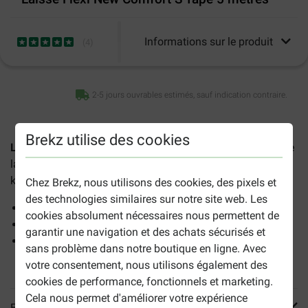
Informations sur le produit
(
4
)
2-5 jours ouvrables estimés, sauf indication contraire.
Brekz utilise des cookies
Laisse Flexi New Comfort S Tape 5 mètres
est une longue
laisse avec système de blocage pour les chiens jusqu'à 15
kg.
Chez Brekz, nous utilisons des cookies, des pixels et
des technologies similaires sur notre site web. Les
Confortable dans la main
cookies absolument nécessaires nous permettent de
Déploiement jusqu'à 5 mètres
garantir une navigation et des achats sécurisés et
Extensible avec le système d'éclairage LED et la
sans problème dans notre boutique en ligne. Avec
Multibox
votre consentement, nous utilisons également des
cookies de performance, fonctionnels et marketing.
Cela nous permet d'améliorer votre expérience
En savoir plus