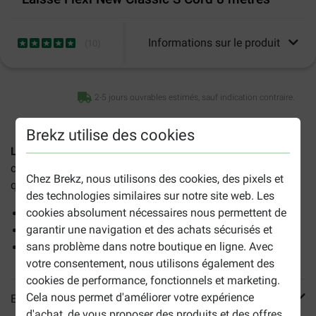
Informations sur le produit
(
10
)
2-5 jours ouvrables estimés, sauf indication contraire.
Brekz utilise des cookies
Laisse Flexi New Classic S Cord 8 mètres
est une laisse-
cordon solide et flexible avec une -enrouleur en plastique,
Chez Brekz, nous utilisons des cookies, des pixels et
qui convient aux chiens pesant jusqu'à 12 kg.
des technologies similaires sur notre site web. Les
cookies absolument nécessaires nous permettent de
Laisse-cordon flexible de 8 m
garantir une navigation et des achats sécurisés et
Convient aux chiens jusqu'à 12 kg
sans problème dans notre boutique en ligne. Avec
Système de freinage pratique et confortable
votre consentement, nous utilisons également des
cookies de performance, fonctionnels et marketing.
Cela nous permet d'améliorer votre expérience
En savoir plus
d'achat, de vous proposer des produits et des offres