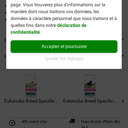
page. Vous trouverez plus d'informations sur la
Pour une bonne digestion
manière dont nous traitons vos données, les
Pour une peau et un pelage sains
données à caractère personnel que nous traitons et à
Pour des os et des articulations solides
quelles fins dans notre
déclaration de
confidentialité
.
En savoir plus
Accepter et poursuivre
Reviews
Ajuster les réglages
Eukanuba Breed Specific...
Eukanuba Breed Specific...
Eu
40% moins cher
Frais de port offerts dès
69 €