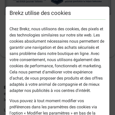
Brekz utilise des cookies
Eukanuba Breed Specific Berger Allemand
Chez Brekz, nous utilisons des cookies, des pixels et
pour chien
des technologies similaires sur notre site web. Les
cookies absolument nécessaires nous permettent de
garantir une navigation et des achats sécurisés et
Informations sur le produit
(
54
)
sans problème dans notre boutique en ligne. Avec
votre consentement, nous utilisons également des
cookies de performance, fonctionnels et marketing.
2-5 jours ouvrables estimés, sauf indication contraire.
Cela nous permet d'améliorer votre expérience
d'achat, de vous proposer des produits et des offres
adaptés à votre animal de compagnie et de mieux
Eukanuba Breed Spécifique Berger Allemand pour chien
adapter nos publicités à vos centres d'intérêt.
est une nourriture adaptée spécialement développée pour
les Bergers Allemands, ainsi que les Bergers Belges.
Vous pouvez à tout moment modifier vos
préférences dans les paramètres des cookies via
Les avantages :
l'option « Modifier les paramètres » en bas de la