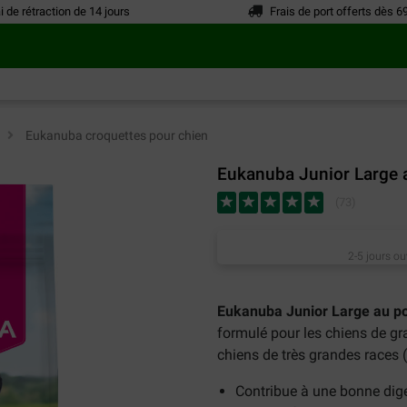
i de rétraction de 14 jours
Frais de port offerts dès 6
n
>
Eukanuba croquettes pour chien
Eukanuba Junior Large a
(
73
)
2-5 jours ou
Eukanuba Junior Large au po
formulé pour les chiens de gr
chiens de très grandes races 
Contribue à une bonne dig