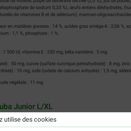
isse de volaille, pulpe de betterave séchée (2,5 %), jus de poulet
taphosphate de sodium 0,33 %), œufs entiers déshydratés, fruct
aturelle de vitamines B et de sélénium), mannan-oligosaccharides
neur en matières grasses : 14 %, acides gras oméga-6 : 2,06 %, a
lcium : 1,1 %, phosphore : 1 %.
: 1 500 UI, vitamine E : 250 mg, bêta-carotène : 5 mg.
té) : 50 mg, cuivre (sulfate cuivrique pentahydraté) : 8 mg, zin
até) : 10 mg, iode (iodate de calcium anhydre) : 1,5 mg, séléni
uile végétale : 11 mg.
nuba Junior L/XL
z utilise des cookies
ité par jour
Quantité par jour
Quantité par jour