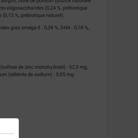
, sorgho, huile de poisson (source naturelle
o-oligosaccharides (0,24 %, prébiotique
 (0,13 %, prébiotique naturel).
cides gras oméga-3 : 0,38 %, DHA : 0,18 %,
c (sulfate de zinc monohydraté) : 62,5 mg,
um (sélénite de sodium) : 0,05 mg.