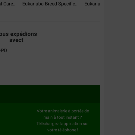
 Care...
Eukanuba Breed Specific...
Eukanuba Senior Small 
t les prix intéressants. Pas de soucis de
t déchargement. Merci
ous expédions
avect
Votre animalerie à portée de
main à tout instant ?
Téléchargez l'application sur
votre téléphone !