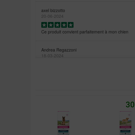
axel bizzotto
20-06-2024
Ce produit convient parfaitement à mon chien
Andrea Regazzoni
18-03-2024
notre cane corso en raffole je recommande
30
YVES DURGUE
02-08-2022