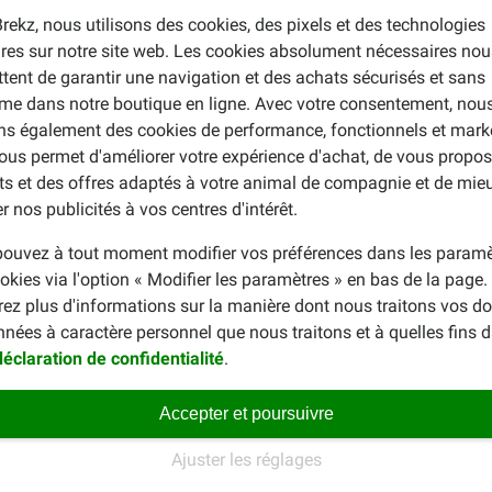
rekz, nous utilisons des cookies, des pixels et des technologies
ires sur notre site web. Les cookies absolument nécessaires nou
ois
18 mois
24 mois
tent de garantir une navigation et des achats sécurisés et sans
350 g
-
me dans notre boutique en ligne. Avec votre consentement, nou
ons également des cookies de performance, fonctionnels et mark
400 g
-
ous permet d'améliorer votre expérience d'achat, de vous propos
450 g
-
ts et des offres adaptés à votre animal de compagnie et de mie
495 g
495 g
r nos publicités à vos centres d'intérêt.
590 g
585 g
ouvez à tout moment modifier vos préférences dans les paramè
760 g
755 g
okies via l'option « Modifier les paramètres » en bas de la page
920 g
910 g
rez plus d'informations sur la manière dont nous traitons vos d
nnées à caractère personnel que nous traitons et à quelles fins 
déclaration de confidentialité
.
'eau fraîche pour votre chien. Ne passez pas à Eukanuba d'un seu
ère en au moins 2 repas. La durée de conservation des aliments
nte si vous suivez l'utilisation recommandée.
Accepter et poursuivre
Ajuster les réglages