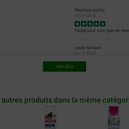
Stephane barthy
26-05-2024
Parfait pour mon type de chie
Leslie Schwab
22-10-2022
Voir plus
Très bon produit pour mon ch
 autres produits dans la même catégori
Mirandelle
07-06-2022