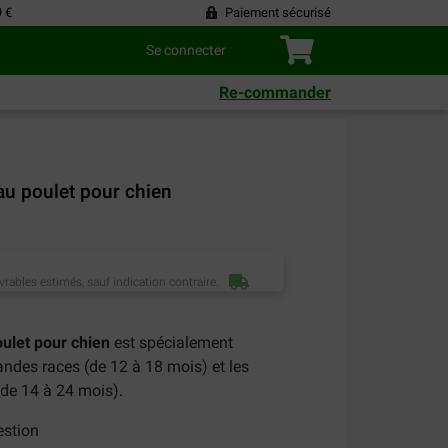
9 €
Paiement sécurisé
Se connecter
Re-commander
u poulet pour chien
vrables estimés, sauf indication contraire.
ulet pour chien
est spécialement
andes races (de 12 à 18 mois) et les
(de 14 à 24 mois).
estion