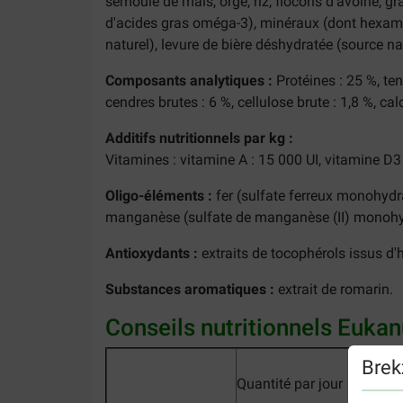
semoule de maïs, orge, riz, flocons d'avoine, gra
d'acides gras oméga-3), minéraux (dont hexamé
naturel), levure de bière déshydratée (source n
Composants analytiques :
Protéines : 25 %, te
cendres brutes : 6 %, cellulose brute : 1,8 %, ca
Additifs nutritionnels par kg :
Vitamines : vitamine A : 15 000 UI, vitamine D3 
Oligo-éléments :
fer (sulfate ferreux monohydra
manganèse (sulfate de manganèse (II) monohydr
Antioxydants :
extraits de tocophérols issus d'h
Substances aromatiques :
extrait de romarin.
Conseils nutritionnels Euka
Brek
Quantité par jour
Quant