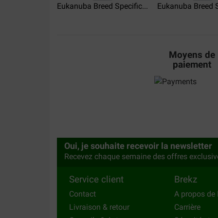
Eukanuba Breed Specific...
Eukanuba Breed Sp
Remplace depuis queques semaines d'autres cro
satisfait , selles bien moulées ,et surtout appréc
Moyens de
paiement
Oui, je souhaite recevoir la newsletter
Recevez chaque semaine des offres exclusiv
Service client
Brekz
Contact
A propos de 
Livraison & retour
Carrière