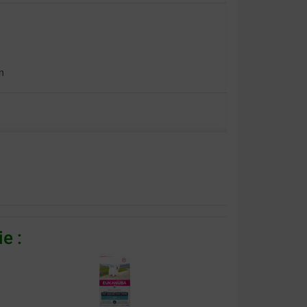
n
ien
e :