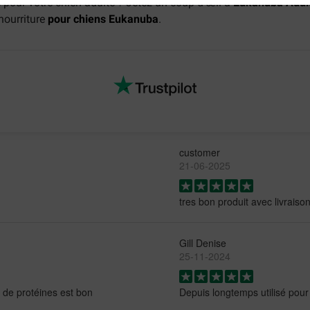
pour votre chien adulte ? Jetez un coup d'œil à
Eukanuba Adult
nourriture
pour chiens Eukanuba
.
customer
21-06-2025
tres bon produit avec livraiso
Gill Denise
25-11-2024
 de protéines est bon
Depuis longtemps utilisé pour