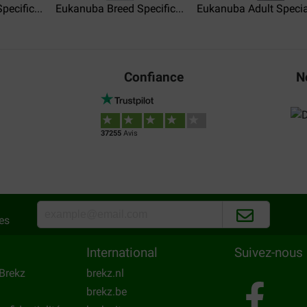
ecific...
Eukanuba Breed Specific...
Eukanuba Adult Special
quettes haut de gamme , trés
La livraison toujours rapide e
iées par mon "Bidou" !
déplacement ni de chargemen
Confiance
N
37255
Avis
es
International
Suivez-nous
Brekz
brekz.nl
brekz.be