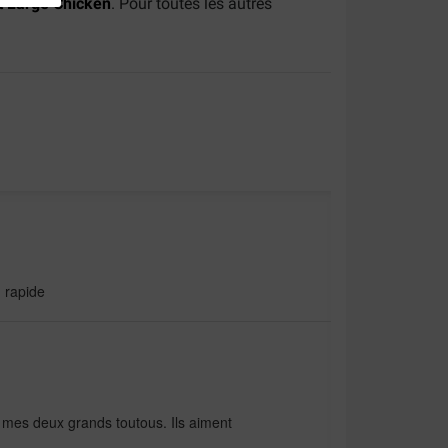
 Large Chicken
. Pour toutes les autres
n rapide
 mes deux grands toutous. Ils aiment