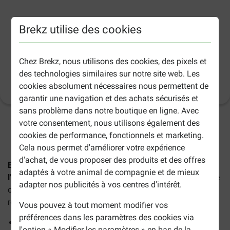
Brekz utilise des cookies
Eukanuba Adult Large à l'agneau et au riz
pour chien
Chez Brekz, nous utilisons des cookies, des pixels et
des technologies similaires sur notre site web. Les
Informations sur le produit
cookies absolument nécessaires nous permettent de
(
196
)
garantir une navigation et des achats sécurisés et
sans problème dans notre boutique en ligne. Avec
votre consentement, nous utilisons également des
2-5 jours ouvrables estimés, sauf indication contraire.
cookies de performance, fonctionnels et marketing.
Cela nous permet d'améliorer votre expérience
d'achat, de vous proposer des produits et des offres
Eukanuba Adult Large & Extra Large au saumon et à
adaptés à votre animal de compagnie et de mieux
l'orge pour chien
sont des croquettes complètes pour votre
adapter nos publicités à vos centres d'intérêt.
chien adulte actif de grande et très grande taille. Une
recette 100 % complète et équilibrée !
Vous pouvez à tout moment modifier vos
préférences dans les paramètres des cookies via
Calcium et glucosamine pour favoriser la santé des os
l'option « Modifier les paramètres » en bas de la