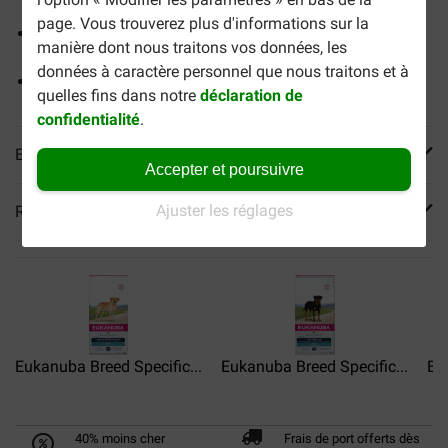
et des articulations
page. Vous trouverez plus d'informations sur la
FOS prébiotiques et pulpe de betterave pour une
manière dont nous traitons vos données, les
digestion saine
données à caractère personnel que nous traitons et à
Sans arômes, parfums ni colorants artificiels
quelles fins dans notre
déclaration de
confidentialité
.
En savoir plus
Accepter et poursuivre
Ajuster les réglages
Reviews
Eukanuba Breed Specific...
Eukanuba Breed Specific...
Eu
40% moins cher
Frais de port offerts dès