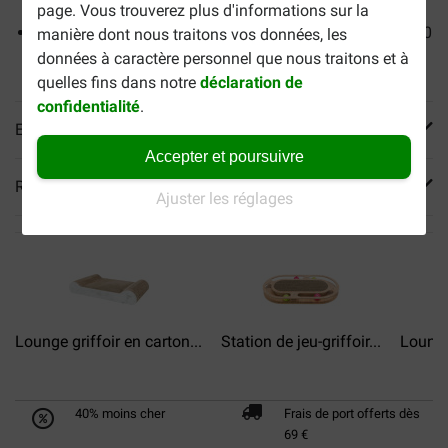
page. Vous trouverez plus d'informations sur la
Hauteur 62 cm, diamètre 80 mm, plaque de base 30 x 30
manière dont nous traitons vos données, les
cm
données à caractère personnel que nous traitons et à
quelles fins dans notre
déclaration de
confidentialité
.
En savoir plus
Accepter et poursuivre
Reviews
Ajuster les réglages
Lounge griffoir en carton...
Station de jeu-griffoir...
Lounge
40% moins cher
Frais de port offerts dès
69 €