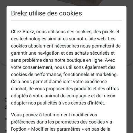
Brekz utilise des cookies
Chez Brekz, nous utilisons des cookies, des pixels et
Griffoir Galaxy pour chat
des technologies similaires sur notre site web. Les
cookies absolument nécessaires nous permettent de
garantir une navigation et des achats sécurisés et
Informations sur le produit
(
8
)
sans problème dans notre boutique en ligne. Avec
votre consentement, nous utilisons également des
cookies de performance, fonctionnels et marketing.
2-5 jours ouvrables estimés, sauf indication contraire.
Cela nous permet d'améliorer votre expérience
d'achat, de vous proposer des produits et des offres
adaptés à votre animal de compagnie et de mieux
Griffoir Galaxy pour chat
est un griffoir de 62 cm de haut,
adapter nos publicités à vos centres d'intérêt.
doté d'une balle et d'une peluche douce.
Vous pouvez à tout moment modifier vos
La balle contient un grelot
préférences dans les paramètres des cookies via
l'option « Modifier les paramètres » en bas de la
Disponible en différentes couleurs