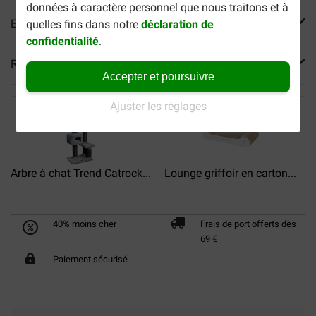
données à caractère personnel que nous traitons et à
En savoir plus
quelles fins dans notre
déclaration de
confidentialité
.
Reviews
Accepter et poursuivre
Ajuster les réglages
Arbre à chat Trend Catrock...
Lounge griffoir en carton...
S
40% moins cher
Frais de port offerts dès
69 €
Paiement sécurisé