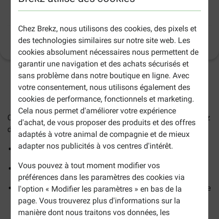
Corde de sisal en rouleau (5 mm - 37,5
mètres)
Chez Brekz, nous utilisons des cookies, des pixels et
des technologies similaires sur notre site web. Les
Informations sur le produit
cookies absolument nécessaires nous permettent de
garantir une navigation et des achats sécurisés et
sans problème dans notre boutique en ligne. Avec
2-5 jours ouvrables estimés, sauf indication contraire.
votre consentement, nous utilisons également des
cookies de performance, fonctionnels et marketing.
Cela nous permet d'améliorer votre expérience
Cette
corde de sisal en rouleau
est idéal lorsque vous avez
d'achat, de vous proposer des produits et des offres
des griffoirs dont les tiges de sisal commencent à s'user.
adaptés à votre animal de compagnie et de mieux
adapter nos publicités à vos centres d'intérêt.
Rouleau de 37,5 mètres
Vous pouvez à tout moment modifier vos
Facile à enrouler autour du griffoir
préférences dans les paramètres des cookies via
Parfait comme corde de remplacement. Redonne à votre
l'option « Modifier les paramètres » en bas de la
griffoir l'aspect du neuf
page. Vous trouverez plus d'informations sur la
manière dont nous traitons vos données, les