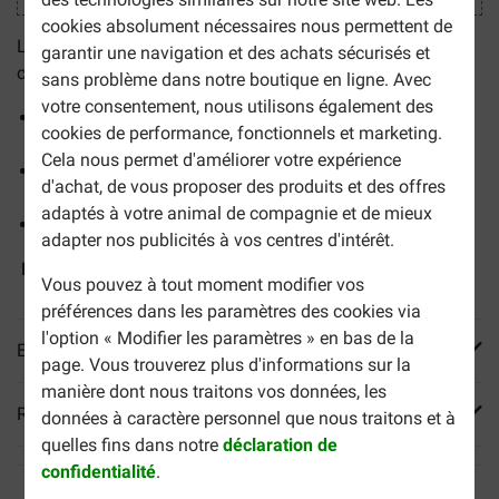
cookies absolument nécessaires nous permettent de
Le collier
Scalibor Small/Medium
protège votre chien
garantir une navigation et des achats sécurisés et
contre les tiques et les phlébotomes :
sans problème dans notre boutique en ligne. Avec
votre consentement, nous utilisons également des
il lutte efficacement contre les tiques et les moustiques
cookies de performance, fonctionnels et marketing.
tenaces,
Cela nous permet d'améliorer votre expérience
il protège votre chien des maladies transmissibles par
d'achat, de vous proposer des produits et des offres
les insectes.
adaptés à votre animal de compagnie et de mieux
la longueur maximale du collier est de 48 cm.
adapter nos publicités à vos centres d'intérêt.
Il est adapté aux petits et moyens chiens.
Vous pouvez à tout moment modifier vos
préférences dans les paramètres des cookies via
l'option « Modifier les paramètres » en bas de la
En savoir plus
page. Vous trouverez plus d'informations sur la
manière dont nous traitons vos données, les
Reviews
données à caractère personnel que nous traitons et à
quelles fins dans notre
déclaration de
confidentialité
.