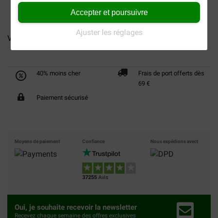
Accepter et poursuivre
Ajuster les réglages
Vectra 3D XS Spot-on pour...
Vectra 3D S Spot-on pour...
40% moins cher
Frais de port offerts dès
69 €
Paiement sécurisé
Moyens de paiement
Confiance
Nous expédions avect
37255
Avis
Oui, je souhaite recevoir la newsletter
Recevez chaque semaine des offres exclusives