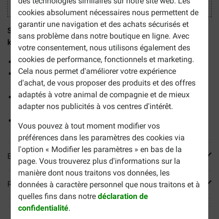
des technologies similaires sur notre site web. Les
cookies absolument nécessaires nous permettent de
garantir une navigation et des achats sécurisés et
Seresto collier antiparasitaire pour petit chien (jusqu'à 8
sans problème dans notre boutique en ligne. Avec
kg)
, contre les puces et les tiques.
votre consentement, nous utilisons également des
cookies de performance, fonctionnels et marketing.
Utilisable chez le chiot dès 7 semaines
Cela nous permet d'améliorer votre expérience
Principe actif contre le développement de larves de
d'achat, de vous proposer des produits et des offres
puces
adaptés à votre animal de compagnie et de mieux
Efficace durant toutes les saisons et sur les chiens
adapter nos publicités à vos centres d'intérêt.
mouillés
7 à 8 mois de protection
Vous pouvez à tout moment modifier vos
préférences dans les paramètres des cookies via
l'option « Modifier les paramètres » en bas de la
En savoir plus
page. Vous trouverez plus d'informations sur la
manière dont nous traitons vos données, les
Reviews
données à caractère personnel que nous traitons et à
quelles fins dans notre
déclaration de
confidentialité
.