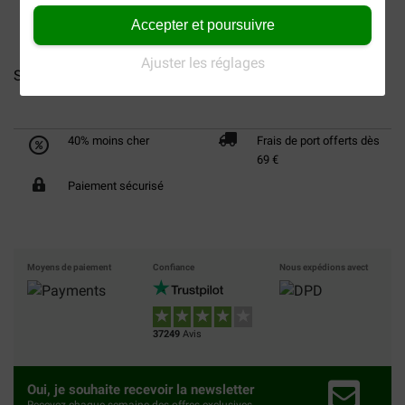
Accepter et poursuivre
Ajuster les réglages
Seresto collier...
Seresto collier...
Seresto collier...
40% moins cher
Frais de port offerts dès
69 €
Paiement sécurisé
Moyens de paiement
Confiance
Nous expédions avect
37249
Avis
Oui, je souhaite recevoir la newsletter
Recevez chaque semaine des offres exclusives