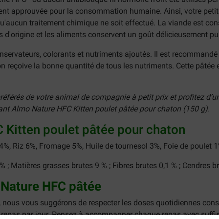
ement approuvée pour la consommation humaine. Ainsi, votre pet
qu'aucun traitement chimique ne soit effectué. La viande est co
d'origine et les aliments conservent un goût délicieusement pur
ervateurs, colorants et nutriments ajoutés. Il est recommandé d'
n reçoive la bonne quantité de tous les nutriments. Cette pâtée
férés de votre animal de compagnie à petit prix et profitez d’un
ant Almo Nature HFC Kitten poulet pâtée pour chaton (150 g).
 Kitten poulet pâtée pour chaton
4%, Riz 6%, Fromage 5%, Huile de tournesol 3%, Foie de poulet 
% ; Matières grasses brutes 9 % ; Fibres brutes 0,1 % ; Cendres b
 Nature HFC pâtée
t, nous vous suggérons de respecter les doses quotidiennes conse
x repas par jour. Pensez à accompagner chaque repas avec suffi