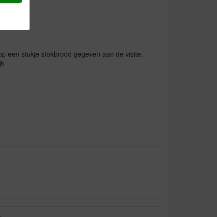
 op een stukje stokbrood gegeven aan de visite.
jk