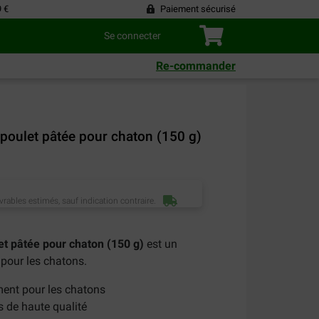
9 €
Paiement sécurisé
Se connecter
Re-commander
poulet pâtée pour chaton (150 g)
vrables estimés, sauf indication contraire.
et pâtée pour chaton (150 g)
est un
 pour les chatons.
ment pour les chatons
s de haute qualité