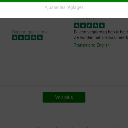
Ajuster les réglages
E Kamminga
18-09-2018
Rapport qualité prix:
Bij een verjaardag heb ik het
Ze vonden het allemaal heerli
Translate to English
vice van Brekz is verder ook
Voir plus