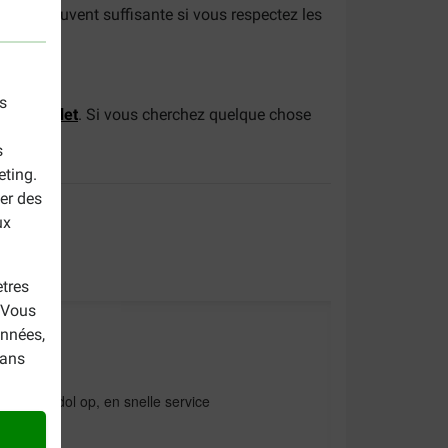
e est souvent suffisante si vous respectez les
s
c au poulet
. Si vous cherchez quelque chose
s
eting.
er des
ux
tres
. Vous
onnées,
dans
en zijn er dol op, en snelle service