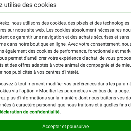
z utilise des cookies
a durée de conservation est indiquée sur l'emballage. Cette duré
rekz, nous utilisons des cookies, des pixels et des technologies
ires sur notre site web. Les cookies absolument nécessaires nou
 votre chaton ? Jetez alors un coup d'œil à
Almo Nature Holisti
tent de garantir une navigation et des achats sécurisés et sans
mo Nature pour chats
.
me dans notre boutique en ligne. Avec votre consentement, nou
ons également des cookies de performance, fonctionnels et mark
ous permet d'améliorer votre expérience d'achat, de vous propos
ts et des offres adaptés à votre animal de compagnie et de mie
r nos publicités à vos centres d'intérêt.
ouvez à tout moment modifier vos préférences dans les paramè
okies via l'option « Modifier les paramètres » en bas de la page
nicolas etienne
rez plus d'informations sur la manière dont nous traitons vos d
28-06-2022
nnées à caractère personnel que nous traitons et à quelles fins 
déclaration de confidentialité
.
pas difficile.
uitstekende kwaliteit mijn katt
Translate to English
Accepter et poursuivre