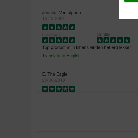
Jennifer Van alphen
15-12-2021
Livraison:
Qualité:
Top product mijn kittens vinden het erg lekker
Translate to English
E. The Eagle
20-08-2018
Prima kittenvoer, hoge calorische waarde. De ser
top.
Translate to English