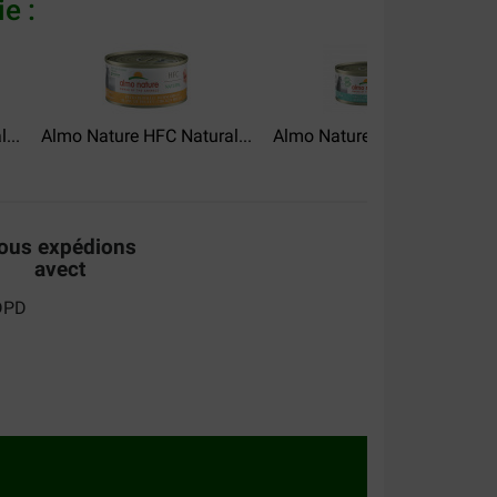
e :
...
Almo Nature HFC Natural...
Almo Nature HFC Jelly...
A
ous expédions
avect