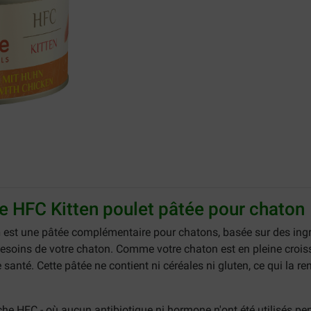
e HFC Kitten poulet pâtée pour chaton
n
est une pâtée complémentaire pour chatons, basée sur des ingré
esoins de votre chaton. Comme votre chaton est en pleine croissan
anté. Cette pâtée ne contient ni céréales ni gluten, ce qui la re
che HFC - où aucun antibiotique ni hormone n'ont été utilisés pen