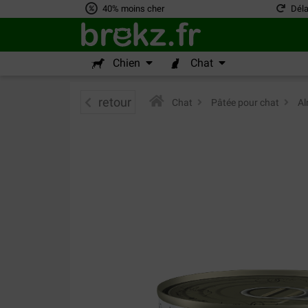
40% moins cher
Déla
Chien
Chat
retour
Chat
>
Pâtée pour chat
>
Al